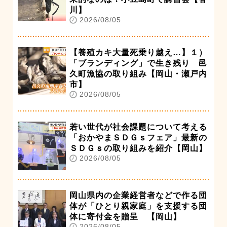
川】
2026/08/05
【養殖カキ大量死乗り越え…】１）
「ブランディング」で生き残り 邑
久町漁協の取り組み【岡山・瀬戸内
市】
2026/08/05
若い世代が社会課題について考える
「おかやまＳＤＧｓフェア」最新の
ＳＤＧｓの取り組みを紹介【岡山】
2026/08/05
岡山県内の企業経営者などで作る団
体が「ひとり親家庭」を支援する団
体に寄付金を贈呈 【岡山】
2026/08/05