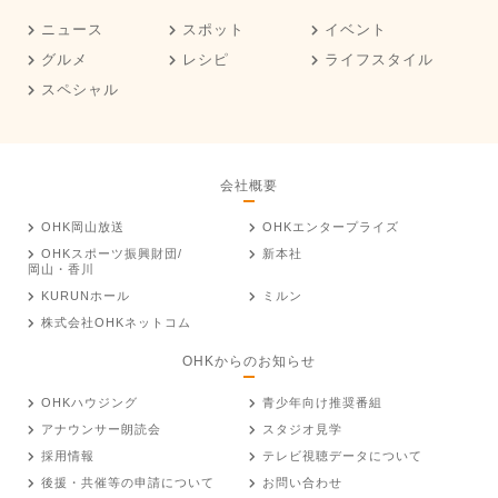
ニュース
スポット
イベント
グルメ
レシピ
ライフスタイル
スペシャル
会社概要
OHK岡山放送
OHKエンタープライズ
OHKスポーツ振興財団/
新本社
岡山・香川
KURUNホール
ミルン
株式会社OHKネットコム
OHKからのお知らせ
OHKハウジング
青少年向け推奨番組
アナウンサー朗読会
スタジオ見学
採用情報
テレビ視聴データについて
後援・共催等の申請について
お問い合わせ