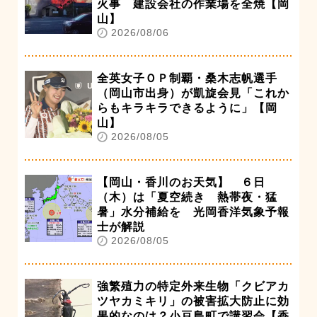
火事 建設会社の作業場を全焼【岡
山】
2026/08/06
全英女子ＯＰ制覇・桑木志帆選手
（岡山市出身）が凱旋会見「これか
らもキラキラできるように」【岡
山】
2026/08/05
【岡山・香川のお天気】 ６日
（木）は「夏空続き 熱帯夜・猛
暑」水分補給を 光岡香洋気象予報
士が解説
2026/08/05
強繁殖力の特定外来生物「クビアカ
ツヤカミキリ」の被害拡大防止に効
果的なのは？小豆島町で講習会【香