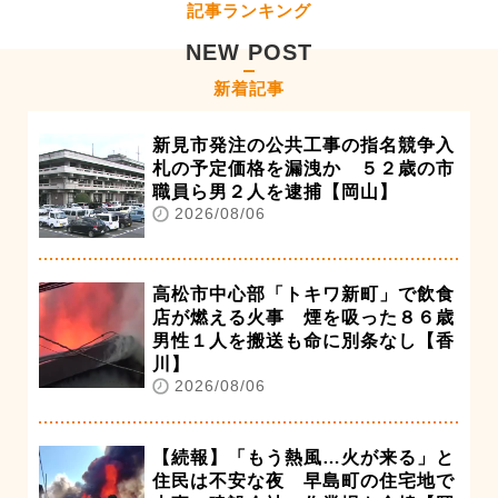
記事ランキング
NEW POST
新着記事
新見市発注の公共工事の指名競争入
札の予定価格を漏洩か ５２歳の市
職員ら男２人を逮捕【岡山】
2026/08/06
高松市中心部「トキワ新町」で飲食
店が燃える火事 煙を吸った８６歳
男性１人を搬送も命に別条なし【香
川】
2026/08/06
【続報】「もう熱風…火が来る」と
住民は不安な夜 早島町の住宅地で