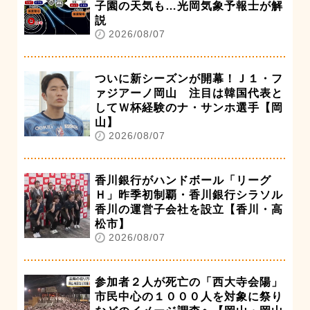
子園の天気も…光岡気象予報士が解
説
2026/08/07
ついに新シーズンが開幕！Ｊ１・フ
ァジアーノ岡山 注目は韓国代表と
してＷ杯経験のナ・サンホ選手【岡
山】
2026/08/07
香川銀行がハンドボール「リーグ
Ｈ」昨季初制覇・香川銀行シラソル
香川の運営子会社を設立【香川・高
松市】
2026/08/07
参加者２人が死亡の「西大寺会陽」
市民中心の１０００人を対象に祭り