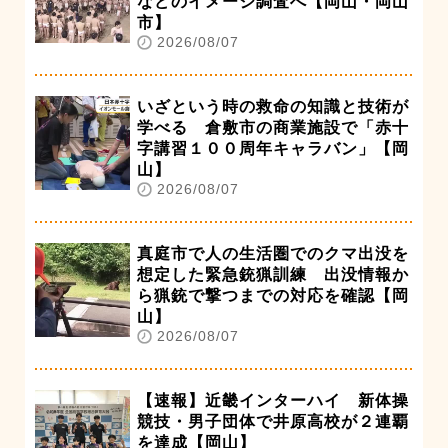
などのイメージ調査へ【岡山・岡山
市】
2026/08/07
いざという時の救命の知識と技術が
学べる 倉敷市の商業施設で「赤十
字講習１００周年キャラバン」【岡
山】
2026/08/07
真庭市で人の生活圏でのクマ出没を
想定した緊急銃猟訓練 出没情報か
ら猟銃で撃つまでの対応を確認【岡
山】
2026/08/07
【速報】近畿インターハイ 新体操
競技・男子団体で井原高校が２連覇
を達成【岡山】