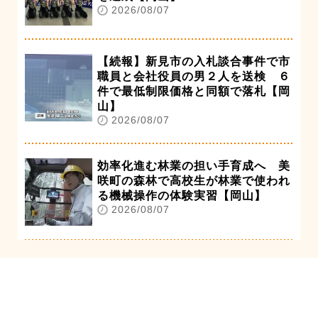
2026/08/07
【続報】新見市の入札談合事件で市
職員と会社役員の男２人を送検 ６
件で最低制限価格と同額で落札【岡
山】
2026/08/07
効率化進む林業の担い手育成へ 美
咲町の森林で高校生が林業で使われ
る機械操作の体験実習【岡山】
2026/08/07