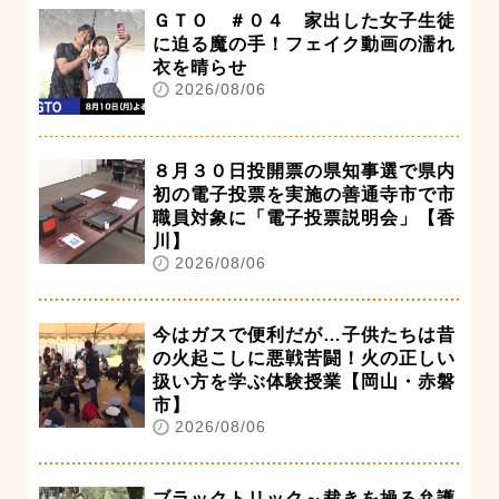
ＧＴＯ ＃０４ 家出した女子生徒
に迫る魔の手！フェイク動画の濡れ
衣を晴らせ
2026/08/06
８月３０日投開票の県知事選で県内
初の電子投票を実施の善通寺市で市
職員対象に「電子投票説明会」【香
川】
2026/08/06
今はガスで便利だが…子供たちは昔
の火起こしに悪戦苦闘！火の正しい
扱い方を学ぶ体験授業【岡山・赤磐
市】
2026/08/06
ブラックトリック～裁きを操る弁護