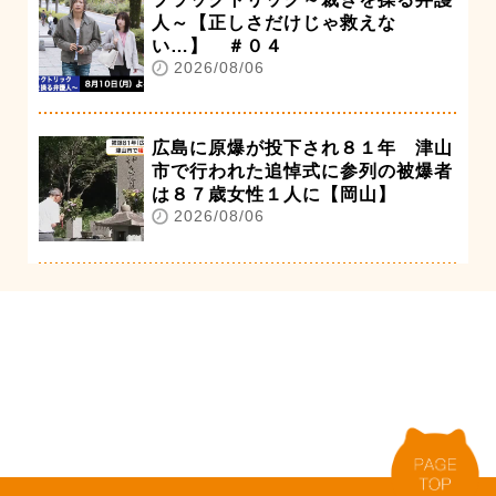
人～【正しさだけじゃ救えな
い…】 ＃０４
2026/08/06
広島に原爆が投下され８１年 津山
市で行われた追悼式に参列の被爆者
は８７歳女性１人に【岡山】
2026/08/06