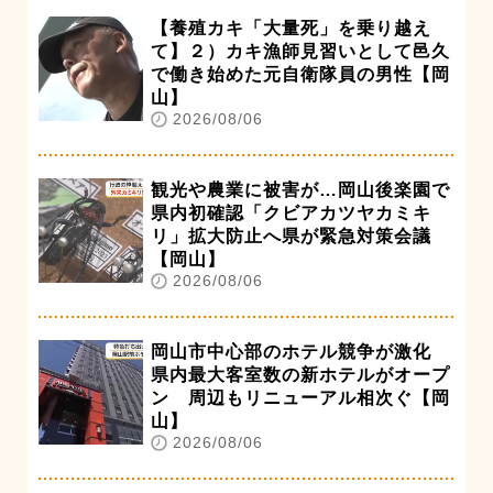
【養殖カキ「大量死」を乗り越え
て】２）カキ漁師見習いとして邑久
で働き始めた元自衛隊員の男性【岡
山】
2026/08/06
観光や農業に被害が…岡山後楽園で
県内初確認「クビアカツヤカミキ
リ」拡大防止へ県が緊急対策会議
【岡山】
2026/08/06
岡山市中心部のホテル競争が激化
県内最大客室数の新ホテルがオープ
ン 周辺もリニューアル相次ぐ【岡
山】
2026/08/06