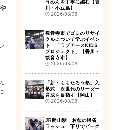
うめんを丁寧に編む【香
割や
川・小豆島】
2026/08/08
観音寺市でゴミのリサイ
クルについて学ぶイベン
ン
ト 「ラブアースKIDS
プロジェクト」【香川・
観音寺市】
2026/08/08
ん
「新・ももたろう塾」入
塾式 次世代のリーダー
０
育成を目指す【岡山】
2026/08/08
JR岡山駅 お盆の帰省
ラッシュ 下りでピーク