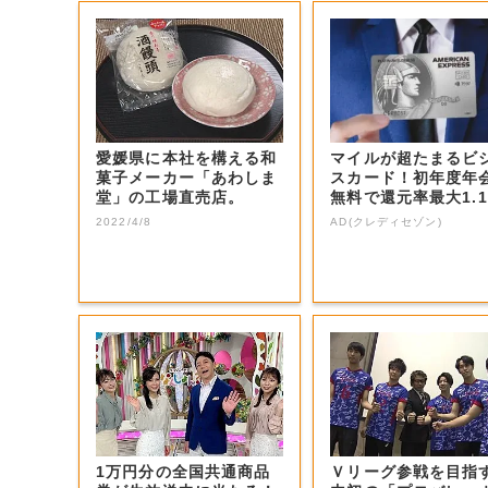
愛媛県に本社を構える和
マイルが超たまるビ
菓子メーカー「あわしま
スカード！初年度年
堂」の工場直売店。
無料で還元率最大1.1
5%
2022/4/8
AD(クレディセゾン)
1万円分の全国共通商品
Ｖリーグ参戦を目指