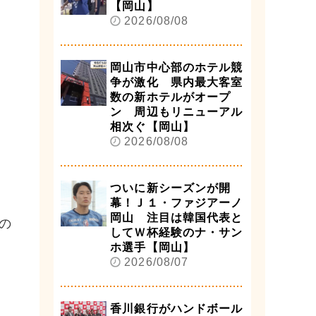
【岡山】
2026/08/08
岡山市中心部のホテル競
争が激化 県内最大客室
数の新ホテルがオープ
ン 周辺もリニューアル
相次ぐ【岡山】
2026/08/08
ついに新シーズンが開
幕！Ｊ１・ファジアーノ
岡山 注目は韓国代表と
の
してＷ杯経験のナ・サン
ホ選手【岡山】
2026/08/07
香川銀行がハンドボール