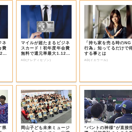
ジネ
マイルが超たまるビジネ
「持ち家を売る時のNG
会費
スカード！初年度年会費
行為」知ってるだけで
2
無料で還元率最大1.12
する事とは
5%
AD(クレディセゾン)
AD(イエウール)
す県
岡山子ども未来ミュージ
“バントの神様”が直接