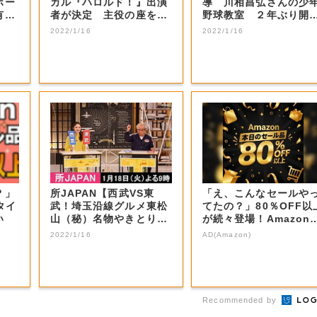
ボー
カル『ハロルド！』出演
導 川相昌弘さんの少
有望
者が決定 主役の座を射
野球教室 ２年ぶり開
止めた感想は…...
【岡山・岡山...
2022/1/16
2022/1/16
？」
所JAPAN【西武VS東
「え、こんなセールや
タイ
武！埼玉沿線グルメ東松
てたの？」80％OFF以
い
山（秘）名物やきとり＆
が続々登場！Amazon
秩父ホルモン...
本気が...
2022/1/16
AD(Amazon)
Recommended by