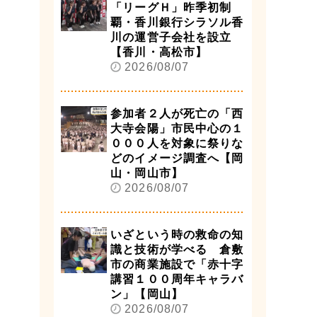
「リーグＨ」昨季初制
覇・香川銀行シラソル香
川の運営子会社を設立
【香川・高松市】
2026/08/07
参加者２人が死亡の「西
大寺会陽」市民中心の１
０００人を対象に祭りな
どのイメージ調査へ【岡
山・岡山市】
2026/08/07
いざという時の救命の知
識と技術が学べる 倉敷
市の商業施設で「赤十字
講習１００周年キャラバ
ン」【岡山】
2026/08/07