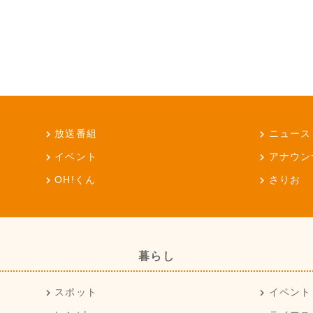
放送番組
ニュース
イベント
アナウン
OH!くん
さりお
暮らし
スポット
イベント