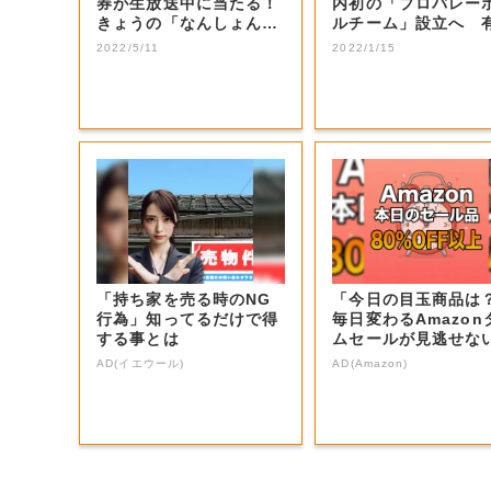
券が生放送中に当たる！
内初の「プロバレー
きょうの「なんしょん？
ルチーム」設立へ 
生電話クイズ」...
選手などの受け...
2022/5/11
2022/1/15
「持ち家を売る時のNG
「今日の目玉商品は
行為」知ってるだけで得
毎日変わるAmazon
する事とは
ムセールが見逃せな
AD(イエウール)
AD(Amazon)