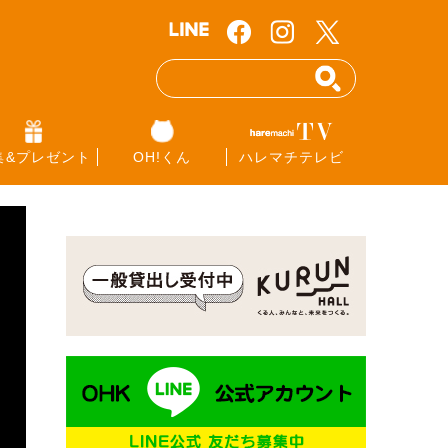
集&プレゼント
OH!くん
ハレマチテレビ