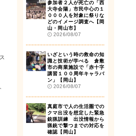
参加者２人が死亡の「西
大寺会陽」市民中心の１
０００人を対象に祭りな
どのイメージ調査へ【岡
山・岡山市】
2026/08/07
いざという時の救命の知
ス
識と技術が学べる 倉敷
市の商業施設で「赤十字
講習１００周年キャラバ
ン」【岡山】
、
2026/08/07
真庭市で人の生活圏での
クマ出没を想定した緊急
銃猟訓練 出没情報から
猟銃で撃つまでの対応を
確認【岡山】