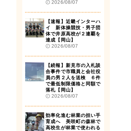
2026/08/07
【速報】近畿インターハ
イ 新体操競技・男子団
体で井原高校が２連覇を
達成【岡山】
2026/08/07
【続報】新見市の入札談
合事件で市職員と会社役
員の男２人を送検 ６件
で最低制限価格と同額で
落札【岡山】
2026/08/07
効率化進む林業の担い手
育成へ 美咲町の森林で
高校生が林業で使われる