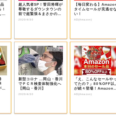
商品
超人気者SP！菅田将暉が
【毎日変わる】Amazo
る！
尊敬するダウンタウンの
タイムセールが見逃せ
ん？
前で超緊張＆まさかの大
い！
号泣！思いを...
2020/4/30
AD(Amazon)
帰
新型コロナ …岡山・香川
「え、こんなセールや
季
でＰＣＲ検査体制強化へ
てたの？」80％OFF以
が
【岡山・香川】
が続々登場！Amazon
本気が...
2020/4/30
AD(Amazon)