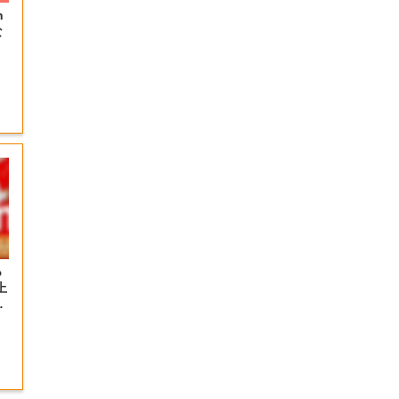
n
な
っ
上
の