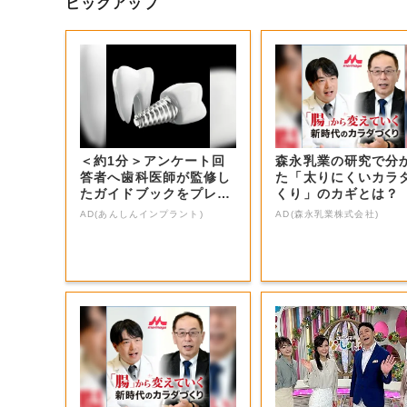
ピックアップ
＜約1分＞アンケート回
森永乳業の研究で分
答者へ歯科医師が監修し
た「太りにくいカラ
たガイドブックをプレゼ
くり」のカギとは？
ント。65歳以...
AD(あんしんインプラント)
AD(森永乳業株式会社)