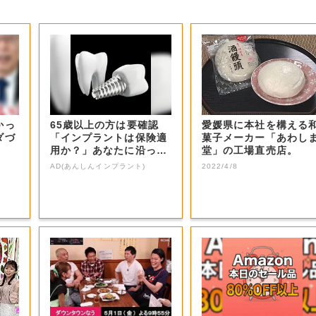
かっ
65歳以上の方は要確認
愛媛県に本社を構える
ダづ
「インプラントは保険適
菓子メーカー「あわし
用か？」あなたに沿った
堂」の工場直売店。
治療法や費用を...
AD(あんしんインプラント)
2022/4/8