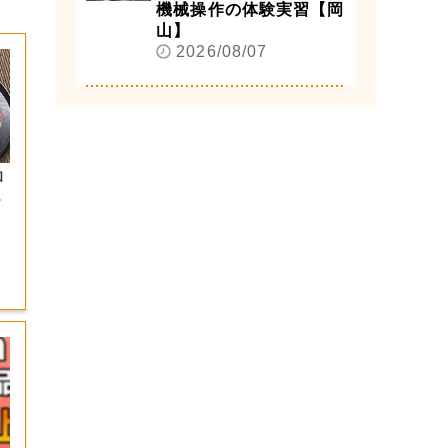
機械操作の体験実習【岡
山】
2026/08/07
和
ま