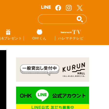
集&プレゼント
OH!くん
ハレマチテレビ