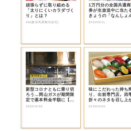
頑張らずに取り組める
1万円分の全国共通
「太りにくいカラダづく
券が生放送中に当た
り」とは？
きょうの「なんしょ
生電話クイズ」...
AD(森永乳業株式会社)
2022/5/11
新型コロナともに乗り切
味にこだわった持ち
ろう…岡山ガスが期間限
り、出前専門店。四
定で基本料金半額に【岡
折々のネタを召し上
山・岡山市】
れ。
2020/4/30
2020/4/30