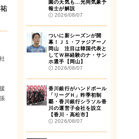
園の天気も…光岡気象予
秀祐
報士が解説
2026/08/07
ついに新シーズンが開
幕！Ｊ１・ファジアーノ
岡山 注目は韓国代表と
してＷ杯経験のナ・サン
社
ホ選手【岡山】
2026/08/07
援
香川銀行がハンドボール
「リーグＨ」昨季初制
張
覇・香川銀行シラソル香
川の運営子会社を設立
【香川・高松市】
2026/08/07