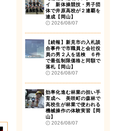
イ 新体操競技・男子団
体で井原高校が２連覇を
達成【岡山】
2026/08/07
【続報】新見市の入札談
合事件で市職員と会社役
員の男２人を送検 ６件
で最低制限価格と同額で
落札【岡山】
2026/08/07
効率化進む林業の担い手
育成へ 美咲町の森林で
高校生が林業で使われる
機械操作の体験実習【岡
山】
2026/08/07