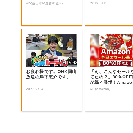
2019/5/15
AD(他力本願運営事務局)
お疲れ様です。OHK岡山
「え、こんなセール
放送の岸下恵介です。
てたの？」80％OF
が続々登場！Amazo
本気が...
2022/3/14
AD(Amazon)