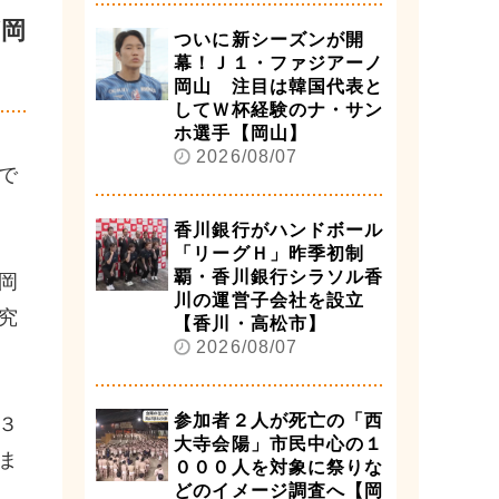
岡
ついに新シーズンが開
幕！Ｊ１・ファジアーノ
岡山 注目は韓国代表と
してＷ杯経験のナ・サン
ホ選手【岡山】
2026/08/07
で
香川銀行がハンドボール
「リーグＨ」昨季初制
覇・香川銀行シラソル香
岡
川の運営子会社を設立
究
【香川・高松市】
2026/08/07
参加者２人が死亡の「西
３
大寺会陽」市民中心の１
ま
０００人を対象に祭りな
どのイメージ調査へ【岡