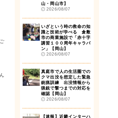
山・岡山市】
2026/08/07
いざという時の救命の知
識と技術が学べる 倉敷
市の商業施設で「赤十字
ご
講習１００周年キャラバ
ン」【岡山】
2026/08/07
真庭市で人の生活圏での
ん
クマ出没を想定した緊急
銃猟訓練 出没情報から
猟銃で撃つまでの対応を
確認【岡山】
2026/08/07
【速報】近畿インターハ