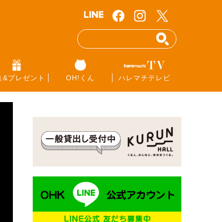
集&プレゼント
OH!くん
ハレマチテレビ