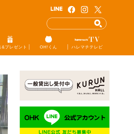
集&プレゼント
OH!くん
ハレマチテレビ