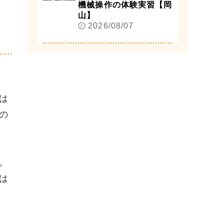
機械操作の体験実習【岡
山】
2026/08/07
は
の
。
は