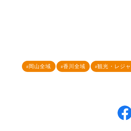
岡山全域
香川全域
観光・レジ