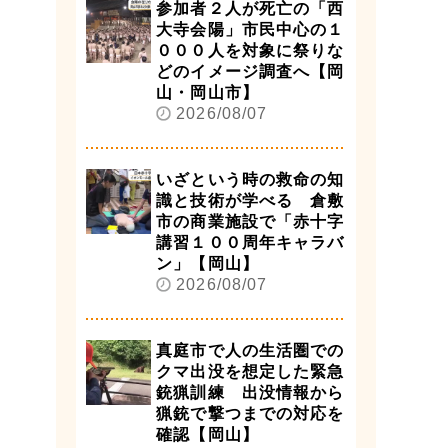
参加者２人が死亡の「西
大寺会陽」市民中心の１
０００人を対象に祭りな
どのイメージ調査へ【岡
山・岡山市】
2026/08/07
いざという時の救命の知
識と技術が学べる 倉敷
市の商業施設で「赤十字
講習１００周年キャラバ
ン」【岡山】
2026/08/07
真庭市で人の生活圏での
クマ出没を想定した緊急
銃猟訓練 出没情報から
猟銃で撃つまでの対応を
確認【岡山】