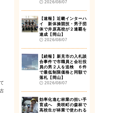
2026/08/07
【速報】近畿インターハ
イ 新体操競技・男子団
体で井原高校が２連覇を
達成【岡山】
2026/08/07
【続報】新見市の入札談
合事件で市職員と会社役
員の男２人を送検 ６件
で最低制限価格と同額で
落札【岡山】
て
2026/08/07
古
効率化進む林業の担い手
育成へ 美咲町の森林で
高校生が林業で使われる