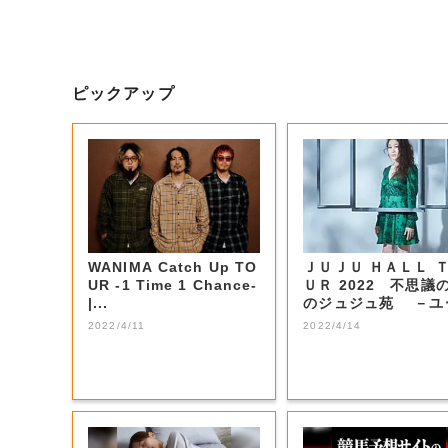
ピックアップ
WANIMA Catch Up TO
ＪＵＪＵ ＨＡＬＬ 
UR -1 Time 1 Chance-
ＵＲ 2022 不思議
|...
のジュジュ苑 －ユ
ンをめ...
2022/4/11
2022/4/14