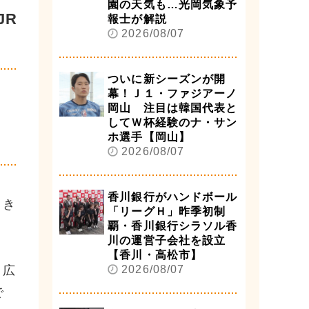
園の天気も…光岡気象予
JR
報士が解説
2026/08/07
ついに新シーズンが開
幕！Ｊ１・ファジアーノ
岡山 注目は韓国代表と
してＷ杯経験のナ・サン
ホ選手【岡山】
2026/08/07
香川銀行がハンドボール
８き
「リーグＨ」昨季初制
覇・香川銀行シラソル香
川の運営子会社を設立
【香川・高松市】
、広
2026/08/07
で