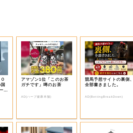
ＴＯ
アマゾン1位「このお茶
競馬予想サイトの裏側
の国
ガチです」噂のお茶
全部書きました。
ーミ
AD(ハーブ健康本舗)
AD(BettingBreakDown)