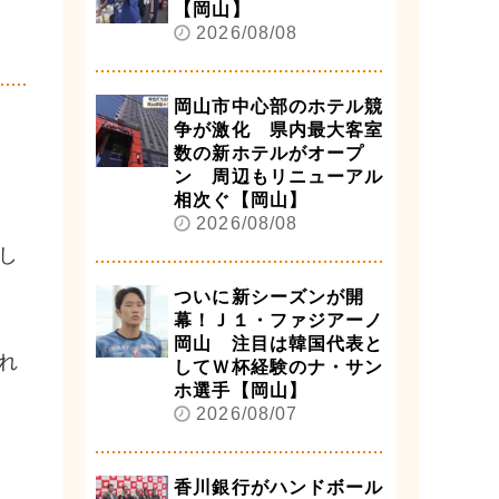
【岡山】
2026/08/08
岡山市中心部のホテル競
争が激化 県内最大客室
数の新ホテルがオープ
ン 周辺もリニューアル
相次ぐ【岡山】
2026/08/08
し
ついに新シーズンが開
幕！Ｊ１・ファジアーノ
岡山 注目は韓国代表と
れ
してＷ杯経験のナ・サン
ホ選手【岡山】
2026/08/07
香川銀行がハンドボール