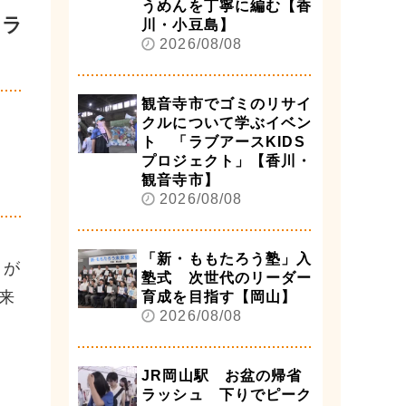
うめんを丁寧に編む【香
マラ
川・小豆島】
2026/08/08
観音寺市でゴミのリサイ
クルについて学ぶイベン
ト 「ラブアースKIDS
プロジェクト」【香川・
観音寺市】
2026/08/08
「新・ももたろう塾」入
）が
塾式 次世代のリーダー
来
育成を目指す【岡山】
2026/08/08
JR岡山駅 お盆の帰省
ラッシュ 下りでピーク