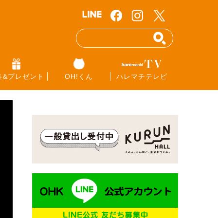
集&プレゼント
OH!くん
ハレマチテレビ