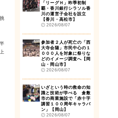
「リーグＨ」昨季初制
覇・香川銀行シラソル香
川の運営子会社を設立
挑
【香川・高松市】
2026/08/07
参加者２人が死亡の「西
半
大寺会陽」市民中心の１
上
０００人を対象に祭りな
どのイメージ調査へ【岡
山・岡山市】
2026/08/07
いざという時の救命の知
識と技術が学べる 倉敷
市の商業施設で「赤十字
講習１００周年キャラバ
ン」【岡山】
2026/08/07