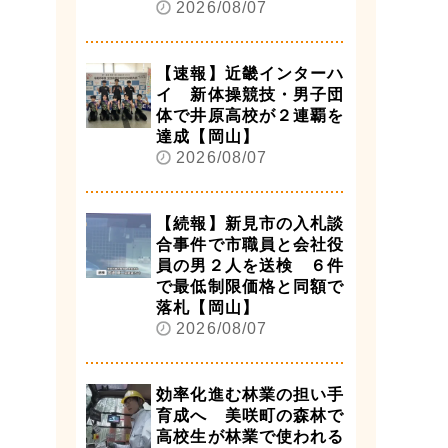
2026/08/07
【速報】近畿インターハ
イ 新体操競技・男子団
体で井原高校が２連覇を
達成【岡山】
2026/08/07
【続報】新見市の入札談
合事件で市職員と会社役
員の男２人を送検 ６件
で最低制限価格と同額で
落札【岡山】
2026/08/07
効率化進む林業の担い手
育成へ 美咲町の森林で
高校生が林業で使われる