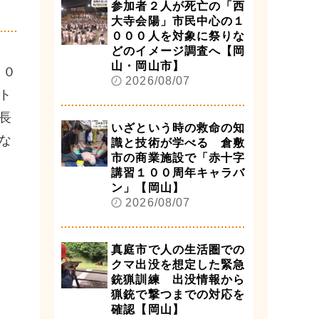
参加者２人が死亡の「西
大寺会陽」市民中心の１
０００人を対象に祭りな
どのイメージ調査へ【岡
山・岡山市】
３０
2026/08/07
ト
長
いざという時の救命の知
な
識と技術が学べる 倉敷
市の商業施設で「赤十字
講習１００周年キャラバ
ン」【岡山】
2026/08/07
真庭市で人の生活圏での
クマ出没を想定した緊急
銃猟訓練 出没情報から
猟銃で撃つまでの対応を
確認【岡山】