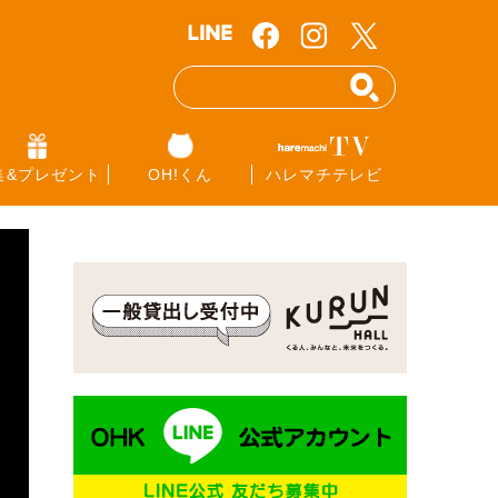
集&プレゼント
OH!くん
ハレマチテレビ