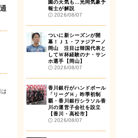
園の天気も…光岡気象予
通
報士が解説
2026/08/07
ついに新シーズンが開
幕！Ｊ１・ファジアーノ
岡山 注目は韓国代表と
してＷ杯経験のナ・サン
ホ選手【岡山】
2026/08/07
香川銀行がハンドボール
回は
「リーグＨ」昨季初制
覇・香川銀行シラソル香
川の運営子会社を設立
【香川・高松市】
2026/08/07