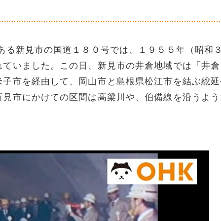
る新見市の国道１８０号では、１９５５年（昭和
れていました。この日、新見市の井倉地域では「井倉
米子市を経由して、岡山市と島根県松江市を結ぶ総延
新見市にかけての区間は高梁川や、伯備線を沿うよう