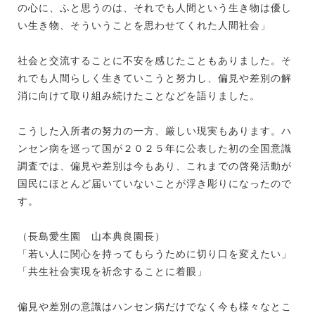
の心に、ふと思うのは、それでも人間という生き物は優し
い生き物、そういうことを思わせてくれた人間社会」
社会と交流することに不安を感じたこともありました。そ
れでも人間らしく生きていこうと努力し、偏見や差別の解
消に向けて取り組み続けたことなどを語りました。
こうした入所者の努力の一方、厳しい現実もあります。ハ
ンセン病を巡って国が２０２５年に公表した初の全国意識
調査では、偏見や差別は今もあり、これまでの啓発活動が
国民にほとんど届いていないことが浮き彫りになったので
す。
（長島愛生園 山本典良園長）
「若い人に関心を持ってもらうために切り口を変えたい」
「共生社会実現を祈念することに着眼」
偏見や差別の意識はハンセン病だけでなく今も様々なとこ