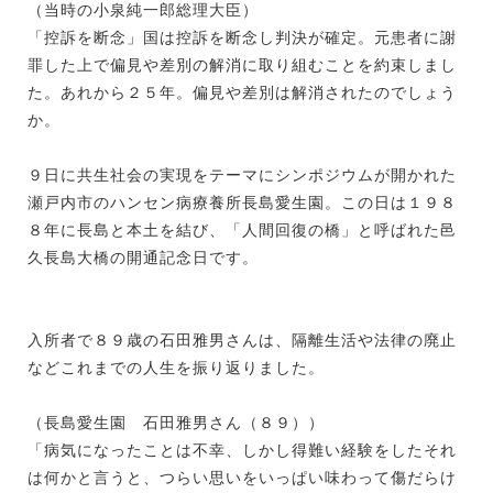
（当時の小泉純一郎総理大臣）
「控訴を断念」国は控訴を断念し判決が確定。元患者に謝
罪した上で偏見や差別の解消に取り組むことを約束しまし
た。あれから２５年。偏見や差別は解消されたのでしょう
か。
９日に共生社会の実現をテーマにシンポジウムが開かれた
瀬戸内市のハンセン病療養所長島愛生園。この日は１９８
８年に長島と本土を結び、「人間回復の橋」と呼ばれた邑
久長島大橋の開通記念日です。
入所者で８９歳の石田雅男さんは、隔離生活や法律の廃止
などこれまでの人生を振り返りました。
（長島愛生園 石田雅男さん（８９））
「病気になったことは不幸、しかし得難い経験をしたそれ
は何かと言うと、つらい思いをいっぱい味わって傷だらけ