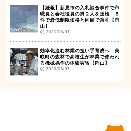
【続報】新見市の入札談合事件で市
職員と会社役員の男２人を送検 ６
件で最低制限価格と同額で落札【岡
山】
2026/08/07
効率化進む林業の担い手育成へ 美
咲町の森林で高校生が林業で使われ
る機械操作の体験実習【岡山】
2026/08/07