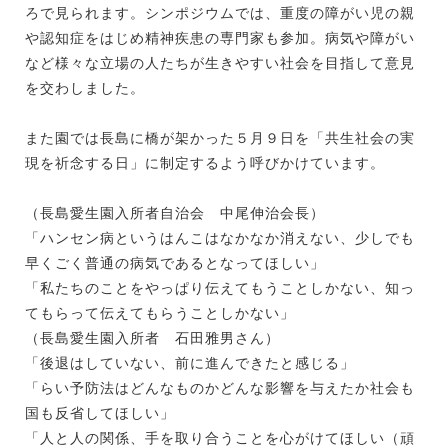
ろで見られます。シンポジウムでは、重度の障がい児の親
や認知症をはじめ精神疾患の専門家も参加。病気や障がい
など様々な立場の人たちが生きやすい社会を目指して意見
を交わしました。
また園では長島に橋が架かった５月９日を「共生社会の実
現を祈念する日」に制定するよう呼びかけています。
（長島愛生園入所者自治会 中尾伸治会長）
「ハンセン病というはんこはなかなか消えない、少しでも
早くごく普通の病気であるとなってほしい」
「私たちのことをやっぱり伝えてもうことしかない、知っ
てもらって伝えてもらうことしかない」
（長島愛生園入所者 石田雅男さん）
「後退はしていない、前に進んできたと感じる」
「らい予防法はどんなものかどんな影響を与えたか社会も
国も反省してほしい」
「人と人の関係、手を取り合うことを心がけてほしい（頑