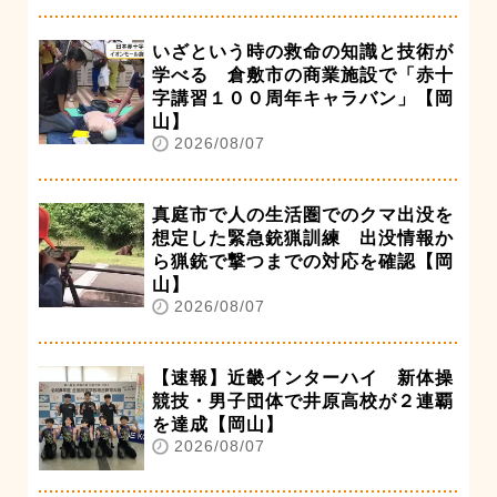
いざという時の救命の知識と技術が
学べる 倉敷市の商業施設で「赤十
字講習１００周年キャラバン」【岡
山】
2026/08/07
真庭市で人の生活圏でのクマ出没を
想定した緊急銃猟訓練 出没情報か
ら猟銃で撃つまでの対応を確認【岡
山】
2026/08/07
【速報】近畿インターハイ 新体操
競技・男子団体で井原高校が２連覇
を達成【岡山】
2026/08/07