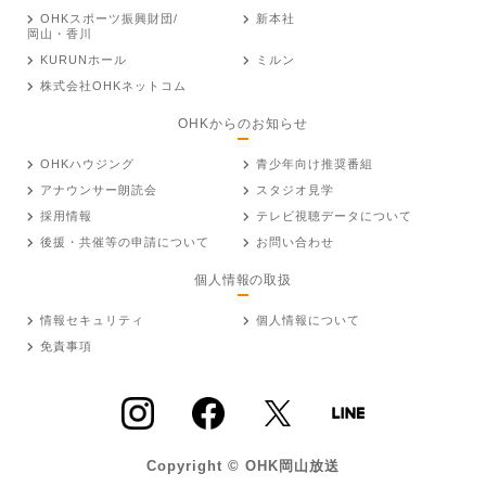
OHKスポーツ振興財団/
新本社
岡山・香川
KURUNホール
ミルン
株式会社OHKネットコム
OHKからのお知らせ
OHKハウジング
青少年向け推奨番組
アナウンサー朗読会
スタジオ見学
採用情報
テレビ視聴データについて
後援・共催等の申請について
お問い合わせ
個人情報の取扱
情報セキュリティ
個人情報について
免責事項
Copyright © OHK岡山放送