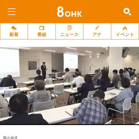
新着
番組
ニュース
アナ
イベント
岡山放送