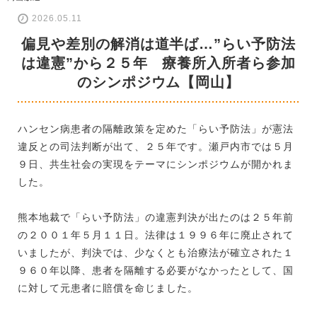
2026.05.11
偏見や差別の解消は道半ば…”らい予防法
は違憲”から２５年 療養所入所者ら参加
のシンポジウム【岡山】
ハンセン病患者の隔離政策を定めた「らい予防法」が憲法
違反との司法判断が出て、２５年です。瀬戸内市では５月
９日、共生社会の実現をテーマにシンポジウムが開かれま
した。
熊本地裁で「らい予防法」の違憲判決が出たのは２５年前
の２００１年５月１１日。法律は１９９６年に廃止されて
いましたが、判決では、少なくとも治療法が確立された１
９６０年以降、患者を隔離する必要がなかったとして、国
に対して元患者に賠償を命じました。