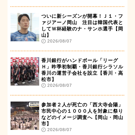
ついに新シーズンが開幕！Ｊ１・フ
ァジアーノ岡山 注目は韓国代表と
してＷ杯経験のナ・サンホ選手【岡
山】
2026/08/07
香川銀行がハンドボール「リーグ
Ｈ」昨季初制覇・香川銀行シラソル
香川の運営子会社を設立【香川・高
松市】
2026/08/07
参加者２人が死亡の「西大寺会陽」
市民中心の１０００人を対象に祭り
などのイメージ調査へ【岡山・岡山
市】
2026/08/07