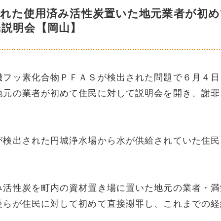
された使用済み活性炭置いた地元業者が初め
民説明会【岡山】
機フッ素化合物ＰＦＡＳが検出された問題で６月４日
地元の業者が初めて住民に対して説明会を開き、謝罪
が検出された円城浄水場から水が供給されていた住民
み活性炭を町内の資材置き場に置いた地元の業者・満
長らが住民に対して初めて直接謝罪し、これまでの経