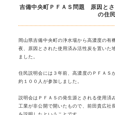
吉備中央町ＰＦＡＳ問題 原因と
の住
岡山県吉備中央町の浄水場から高濃度の有
夜、原因とされた使用済み活性炭を置いた
ました。
住民説明会には３年前、高濃度のＰＦＡＳ
約１００人が参加しました。
説明会はＰＦＡＳの発生源とされる使用済
工業が非公開で開いたもので、前田貴広社
を説明したということです。