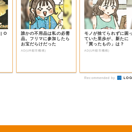
 O
誰かの不用品は私の必需
モノが捨てられずに困
品。フリマに参加したら
ていた里歩が、新たに
お宝だらけだった
「買ったもの」は？
AD(UR都市機構)
AD(UR都市機構)
Recommended by