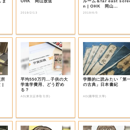
しま
OHK 岡山放送
ルーム＆far east scre
n | OHK 岡山...
2019/2/13
2019/6/5
煎所
平均550万円…子供の大
学際的に読みたい「第
|
学進学費用、どう貯め
の古典」日本書紀
る？
AD(東京証券取引所)
AD(國學院大學)