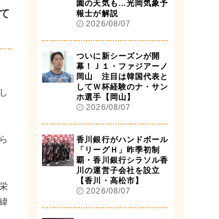
園の天気も…光岡気象予
て
報士が解説
2026/08/07
ついに新シーズンが開
幕！Ｊ１・ファジアーノ
岡山 注目は韓国代表と
してＷ杯経験のナ・サン
し
ホ選手【岡山】
2026/08/07
ら
香川銀行がハンドボール
「リーグＨ」昨季初制
覇・香川銀行シラソル香
川の運営子会社を設立
【香川・高松市】
栄
2026/08/07
緯