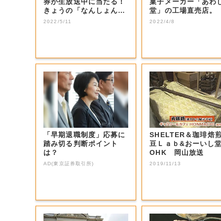
券が生放送中に当たる！
菓子メーカー「あわ
きょうの「なんしょん？
堂」の工場直売店。
生電話クイズ」...
2022/5/11
2022/4/8
「早期退職制度」応募に
SHELTER＆珈琲焙
踏み切る判断ポイント
豆Ｌａｂ&おーいし堂 
は？
OHK 岡山放送
AD(東京証券取引所)
2019/11/13