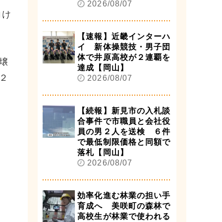
2026/08/07
向け
【速報】近畿インターハ
イ 新体操競技・男子団
体で井原高校が２連覇を
壌
達成【岡山】
２
2026/08/07
【続報】新見市の入札談
合事件で市職員と会社役
員の男２人を送検 ６件
で最低制限価格と同額で
落札【岡山】
2026/08/07
効率化進む林業の担い手
育成へ 美咲町の森林で
高校生が林業で使われる