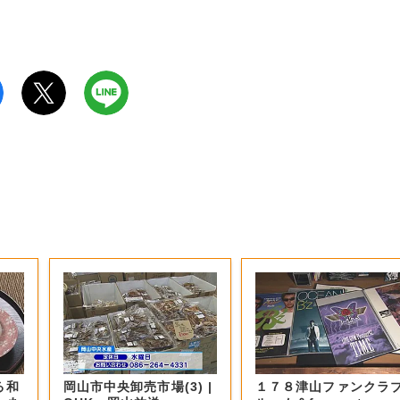
る和
岡山市中央卸売市場(3) |
１７８津山ファンクラ