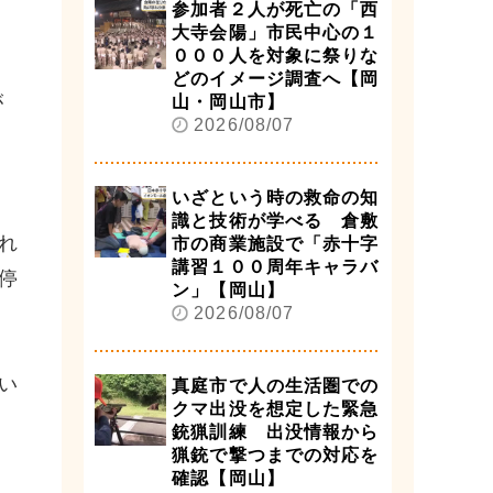
参加者２人が死亡の「西
大寺会陽」市民中心の１
０００人を対象に祭りな
どのイメージ調査へ【岡
が
山・岡山市】
2026/08/07
いざという時の救命の知
識と技術が学べる 倉敷
れ
市の商業施設で「赤十字
講習１００周年キャラバ
停
ン」【岡山】
2026/08/07
い
真庭市で人の生活圏での
クマ出没を想定した緊急
銃猟訓練 出没情報から
猟銃で撃つまでの対応を
確認【岡山】