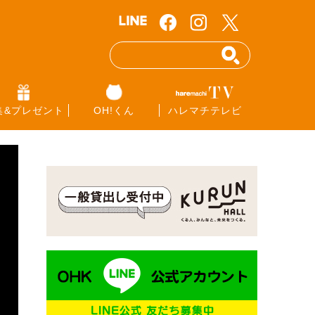
集&プレゼント
OH!くん
ハレマチテレビ