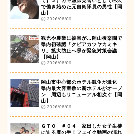
て】２）カキ漁師見習いとして邑久
で働き始めた元自衛隊員の男性【岡
山】
2026/08/06
観光や農業に被害が…岡山後楽園で
県内初確認「クビアカツヤカミキ
リ」拡大防止へ県が緊急対策会議
【岡山】
2026/08/06
岡山市中心部のホテル競争が激化
県内最大客室数の新ホテルがオープ
ン 周辺もリニューアル相次ぐ【岡
山】
2026/08/06
ＧＴＯ ＃０４ 家出した女子生徒
に迫る魔の手！フェイク動画の濡れ