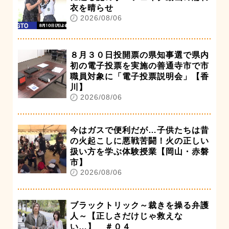
衣を晴らせ
2026/08/06
８月３０日投開票の県知事選で県内
初の電子投票を実施の善通寺市で市
職員対象に「電子投票説明会」【香
川】
2026/08/06
今はガスで便利だが…子供たちは昔
の火起こしに悪戦苦闘！火の正しい
扱い方を学ぶ体験授業【岡山・赤磐
市】
2026/08/06
ブラックトリック～裁きを操る弁護
人～【正しさだけじゃ救えな
い…】 ＃０４