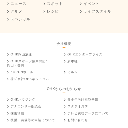
ニュース
スポット
イベント
グルメ
レシピ
ライフスタイル
スペシャル
会社概要
OHK岡山放送
OHKエンタープライズ
OHKスポーツ振興財団/
新本社
岡山・香川
KURUNホール
ミルン
株式会社OHKネットコム
OHKからのお知らせ
OHKハウジング
青少年向け推奨番組
アナウンサー朗読会
スタジオ見学
採用情報
テレビ視聴データについて
後援・共催等の申請について
お問い合わせ