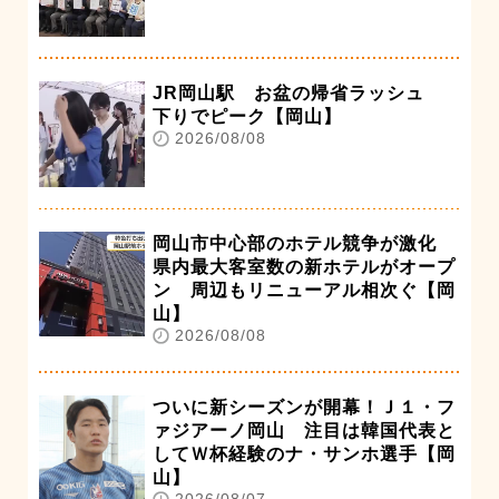
JR岡山駅 お盆の帰省ラッシュ
下りでピーク【岡山】
2026/08/08
岡山市中心部のホテル競争が激化
県内最大客室数の新ホテルがオープ
ン 周辺もリニューアル相次ぐ【岡
山】
2026/08/08
ついに新シーズンが開幕！Ｊ１・フ
ァジアーノ岡山 注目は韓国代表と
してＷ杯経験のナ・サンホ選手【岡
山】
2026/08/07