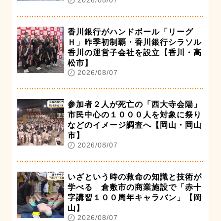
香川銀行がハンドボール「リーグ
Ｈ」昨季初制覇・香川銀行シラソル
香川の運営子会社を設立【香川・高
松市】
2026/08/07
参加者２人が死亡の「西大寺会陽」
市民中心の１０００人を対象に祭り
などのイメージ調査へ【岡山・岡山
市】
2026/08/07
いざという時の救命の知識と技術が
学べる 倉敷市の商業施設で「赤十
字講習１００周年キャラバン」【岡
山】
2026/08/07