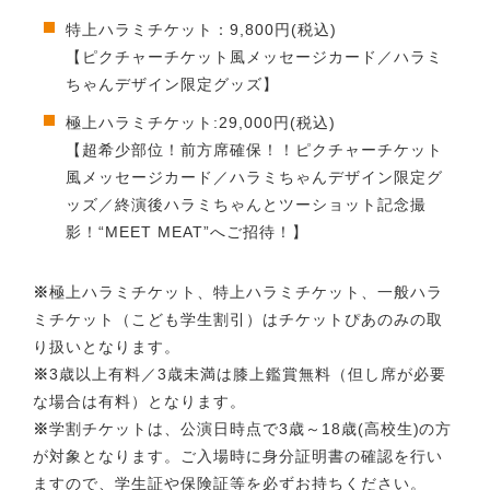
特上ハラミチケット：9,800円(税込)
【ピクチャーチケット風メッセージカード／ハラミ
ちゃんデザイン限定グッズ】
極上ハラミチケット:29,000円(税込)
【超希少部位！前方席確保！！ピクチャーチケット
風メッセージカード／ハラミちゃんデザイン限定グ
ッズ／終演後ハラミちゃんとツーショット記念撮
影！“MEET MEAT”へご招待！】
※
極上ハラミチケット、特上ハラミチケット、一般ハラ
ミチケット
（こども学生割引）はチケットぴあのみの取
り扱いとなります。
※
3歳以上有料／3歳未満は膝上鑑賞無料
（但し席が必要
な場合は有料）となります。
※
学割チケットは、公演日時点で3歳～18歳(高校生)の方
が
対象となります。ご入場時に身分証明書の確認を行い
ますので、
学生証や保険証等を必ずお持ちください。