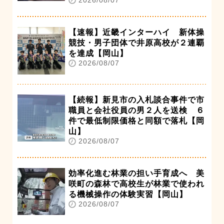
2026/08/07
【速報】近畿インターハイ 新体操
競技・男子団体で井原高校が２連覇
を達成【岡山】
2026/08/07
【続報】新見市の入札談合事件で市
職員と会社役員の男２人を送検 ６
件で最低制限価格と同額で落札【岡
山】
2026/08/07
効率化進む林業の担い手育成へ 美
咲町の森林で高校生が林業で使われ
る機械操作の体験実習【岡山】
2026/08/07