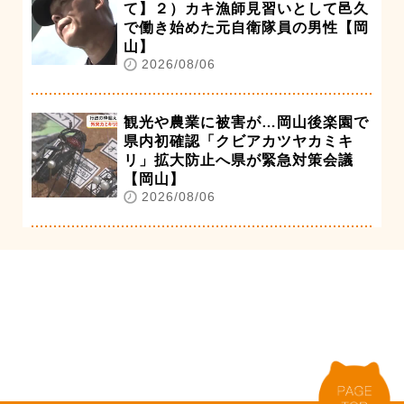
て】２）カキ漁師見習いとして邑久
で働き始めた元自衛隊員の男性【岡
山】
2026/08/06
観光や農業に被害が…岡山後楽園で
県内初確認「クビアカツヤカミキ
リ」拡大防止へ県が緊急対策会議
【岡山】
2026/08/06