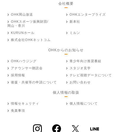
会社概要
OHK岡山放送
OHKエンタープライズ
OHKスポーツ振興財団/
新本社
岡山・香川
KURUNホール
ミルン
株式会社OHKネットコム
OHKからのお知らせ
OHKハウジング
青少年向け推奨番組
アナウンサー朗読会
スタジオ見学
採用情報
テレビ視聴データについて
後援・共催等の申請について
お問い合わせ
個人情報の取扱
情報セキュリティ
個人情報について
免責事項