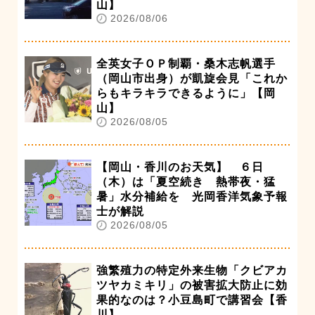
山】
2026/08/06
全英女子ＯＰ制覇・桑木志帆選手
（岡山市出身）が凱旋会見「これか
らもキラキラできるように」【岡
山】
2026/08/05
【岡山・香川のお天気】 ６日
（木）は「夏空続き 熱帯夜・猛
暑」水分補給を 光岡香洋気象予報
士が解説
2026/08/05
強繁殖力の特定外来生物「クビアカ
ツヤカミキリ」の被害拡大防止に効
果的なのは？小豆島町で講習会【香
川】