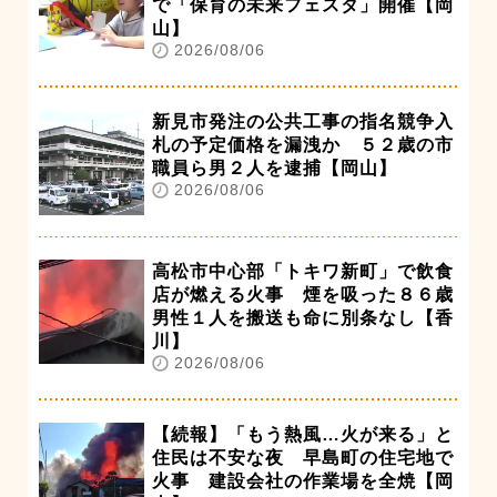
で「保育の未来フェスタ」開催【岡
山】
2026/08/06
新見市発注の公共工事の指名競争入
札の予定価格を漏洩か ５２歳の市
職員ら男２人を逮捕【岡山】
2026/08/06
高松市中心部「トキワ新町」で飲食
店が燃える火事 煙を吸った８６歳
男性１人を搬送も命に別条なし【香
川】
2026/08/06
【続報】「もう熱風…火が来る」と
住民は不安な夜 早島町の住宅地で
火事 建設会社の作業場を全焼【岡