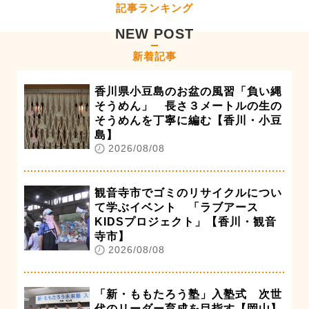
記事ランキング
NEW POST
新着記事
香川県小豆島のお盆の風習「負い縄
そうめん」 長さ３メートルの生の
そうめんを丁寧に編む【香川・小豆
島】
2026/08/08
観音寺市でゴミのリサイクルについ
て学ぶイベント 「ラブアース
KIDSプロジェクト」【香川・観音
寺市】
2026/08/08
「新・ももたろう塾」入塾式 次世
代のリーダー育成を目指す【岡山】