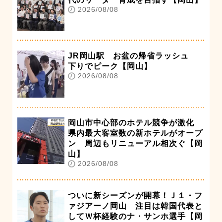
2026/08/08
JR岡山駅 お盆の帰省ラッシュ
下りでピーク【岡山】
2026/08/08
岡山市中心部のホテル競争が激化
県内最大客室数の新ホテルがオープ
ン 周辺もリニューアル相次ぐ【岡
山】
2026/08/08
ついに新シーズンが開幕！Ｊ１・フ
ァジアーノ岡山 注目は韓国代表と
してＷ杯経験のナ・サンホ選手【岡