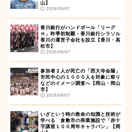
山】
2026/08/07
香川銀行がハンドボール「リーグ
Ｈ」昨季初制覇・香川銀行シラソル
香川の運営子会社を設立【香川・高
松市】
2026/08/07
参加者２人が死亡の「西大寺会陽」
市民中心の１０００人を対象に祭り
などのイメージ調査へ【岡山・岡山
市】
2026/08/07
いざという時の救命の知識と技術が
学べる 倉敷市の商業施設で「赤十
字講習１００周年キャラバン」【岡