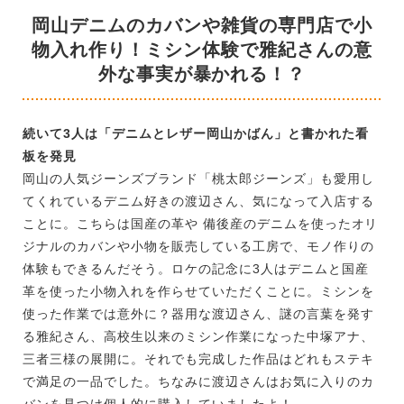
岡山デニムのカバンや雑貨の専門店で小
物入れ作り！ミシン体験で雅紀さんの意
外な事実が暴かれる！？
続いて3人は「デニムとレザー岡山かばん」と書かれた看
板を発見
岡山の人気ジーンズブランド「桃太郎ジーンズ」も愛用し
てくれているデニム好きの渡辺さん、気になって入店する
ことに。こちらは国産の革や 備後産のデニムを使ったオリ
ジナルのカバンや小物を販売している工房で、モノ作りの
体験もできるんだそう。ロケの記念に3人はデニムと国産
革を使った小物入れを作らせていただくことに。ミシンを
使った作業では意外に？器用な渡辺さん、謎の言葉を発す
る雅紀さん、高校生以来のミシン作業になった中塚アナ、
三者三様の展開に。それでも完成した作品はどれもステキ
で満足の一品でした。ちなみに渡辺さんはお気に入りのカ
バンを見つけ個人的に購入していましたよ！