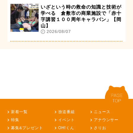
いざという時の救命の知識と技術が
学べる 倉敷市の商業施設で「赤十
字講習１００周年キャラバン」【岡
山】
2026/08/07
新着一覧
放送番組
ニュース
特集
イベント
アナウンサー
募集&プレゼント
OH!くん
さりお