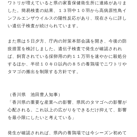
ワトリが増えていると県の家畜保健衛生所に連絡がありま
した。簡易検査の結果、１３羽中１０羽から高病原性鳥イ
ンフルエンザウイルスの陽性反応があり、現在さらに詳し
い遺伝子検査が続けられています。
また県は５日夕方、庁内の対策本部会議を開き、今後の防
疫措置を検討しました。遺伝子検査で発生が確認されれ
ば、飼育されている採卵用の約１１万羽を速やかに殺処分
するほか、半径１０キロ以内の８５の養鶏場でニワトリや
タマゴの搬出を制限する方針です。
（香川県 池田豊人知事）
「香川県の重要な産業への影響、県民のタマゴへの影響が
心配される。これ以上の広がりをできるだけ抑えて、影響
を最小限にしたいと考えている」
発生が確認されれば、県内の養鶏場では今シーズン初めて