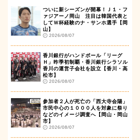
ついに新シーズンが開幕！Ｊ１・フ
ァジアーノ岡山 注目は韓国代表と
してＷ杯経験のナ・サンホ選手【岡
山】
2026/08/07
香川銀行がハンドボール「リーグ
Ｈ」昨季初制覇・香川銀行シラソル
香川の運営子会社を設立【香川・高
松市】
2026/08/07
参加者２人が死亡の「西大寺会陽」
市民中心の１０００人を対象に祭り
などのイメージ調査へ【岡山・岡山
市】
2026/08/07