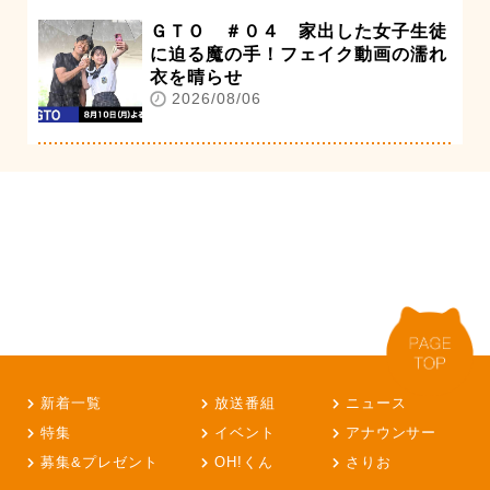
ＧＴＯ ＃０４ 家出した女子生徒
に迫る魔の手！フェイク動画の濡れ
衣を晴らせ
2026/08/06
新着一覧
放送番組
ニュース
特集
イベント
アナウンサー
募集&プレゼント
OH!くん
さりお