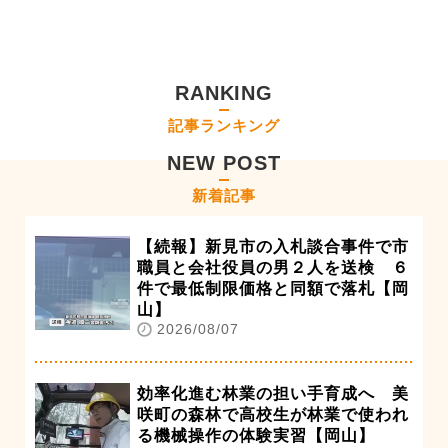
RANKING
記事ランキング
NEW POST
新着記事
【続報】新見市の入札談合事件で市
職員と会社役員の男２人を送検 ６
件で最低制限価格と同額で落札【岡
山】
2026/08/07
効率化進む林業の担い手育成へ 美
咲町の森林で高校生が林業で使われ
る機械操作の体験実習【岡山】