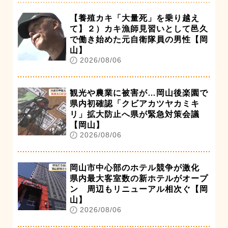
【養殖カキ「大量死」を乗り越え
て】２）カキ漁師見習いとして邑久
で働き始めた元自衛隊員の男性【岡
山】
2026/08/06
観光や農業に被害が…岡山後楽園で
県内初確認「クビアカツヤカミキ
リ」拡大防止へ県が緊急対策会議
【岡山】
2026/08/06
岡山市中心部のホテル競争が激化
県内最大客室数の新ホテルがオープ
ン 周辺もリニューアル相次ぐ【岡
山】
2026/08/06