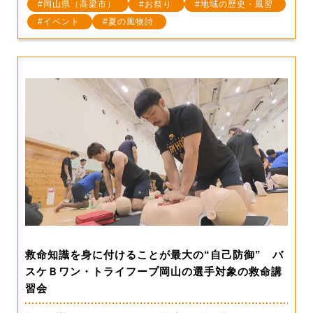
岡山県（高梁市）
お祭り
地域の歴史・風習
イベント
夏の風物詩
救命知識を身に付けることが最大の“自己防御” バ
スケＢワン・トライフープ岡山の選手対象の救命講
習会