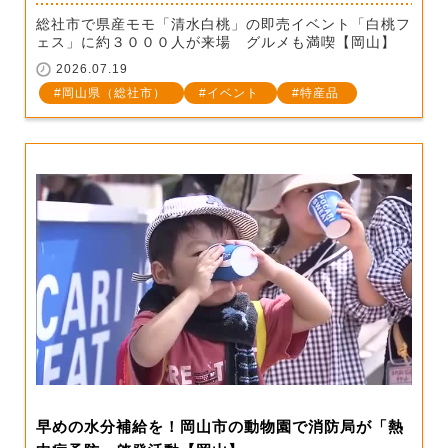
総社市で県産モモ「清水白桃」の即売イベント「白桃フ
ェス」に約３０００人が来場 グルメも満喫【岡山】
2026.07.19
岡山県（総社市）
イベント
特産品
早めの水分補給を！岡山市の動物園で消防局が「熱