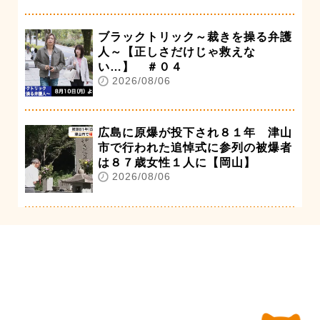
ブラックトリック～裁きを操る弁護
人～【正しさだけじゃ救えな
い…】 ＃０４
2026/08/06
広島に原爆が投下され８１年 津山
市で行われた追悼式に参列の被爆者
は８７歳女性１人に【岡山】
2026/08/06