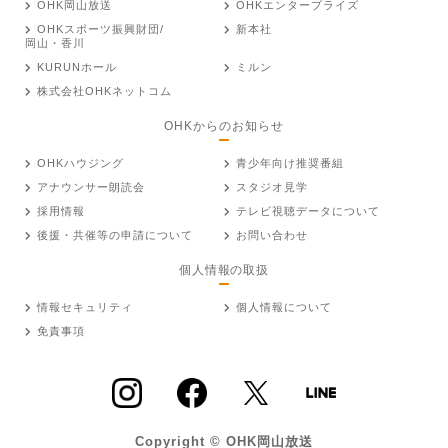
OHK岡山放送
OHKエンタープライズ
OHKスポーツ振興財団/
新本社
岡山・香川
KURUNホール
ミルン
株式会社OHKネットコム
OHKからのお知らせ
OHKハウジング
青少年向け推奨番組
アナウンサー朗読会
スタジオ見学
採用情報
テレビ視聴データについて
後援・共催等の申請について
お問い合わせ
個人情報の取扱
情報セキュリティ
個人情報について
免責事項
Copyright © OHK岡山放送