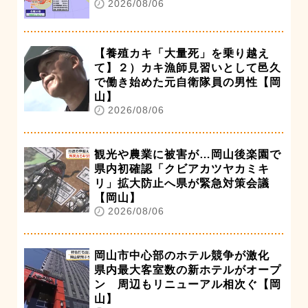
2026/08/06
【養殖カキ「大量死」を乗り越え
て】２）カキ漁師見習いとして邑久
で働き始めた元自衛隊員の男性【岡
山】
2026/08/06
観光や農業に被害が…岡山後楽園で
県内初確認「クビアカツヤカミキ
リ」拡大防止へ県が緊急対策会議
【岡山】
2026/08/06
岡山市中心部のホテル競争が激化
県内最大客室数の新ホテルがオープ
ン 周辺もリニューアル相次ぐ【岡
山】