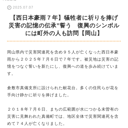
2025.07.07
【西日本豪雨７年】犠牲者に祈りを捧げ
災害の記憶の伝承”誓う 復興のシンボル
には町外の人も訪問【岡山】
岡山県内で災害関連死を含め９５人が亡くなった西日本豪
雨から２０２５年７月６日で７年です。被災地は災害の記
憶をつなぐ誓いを新たにし、復興への道を歩み続けていま
す。
倉敷市真備支所に設けられた献花台。多くの住民らが花を
手向け静かに祈りを捧げました。
２０１８年７月６日、まちの広範囲が水につかる未曽有の
災害に見舞われた真備町では、地区全体で災害関連死を含
めて７４人が亡くなりました。