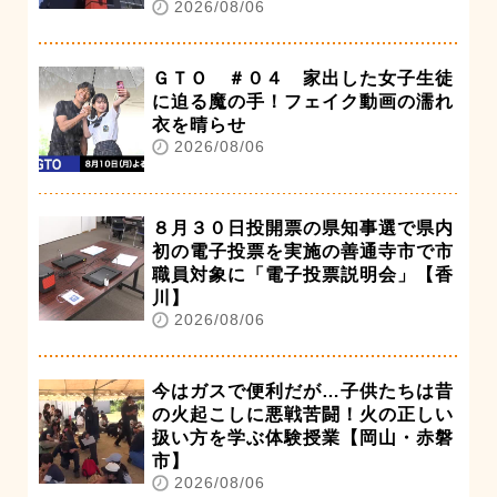
2026/08/06
ＧＴＯ ＃０４ 家出した女子生徒
に迫る魔の手！フェイク動画の濡れ
衣を晴らせ
2026/08/06
８月３０日投開票の県知事選で県内
初の電子投票を実施の善通寺市で市
職員対象に「電子投票説明会」【香
川】
2026/08/06
今はガスで便利だが…子供たちは昔
の火起こしに悪戦苦闘！火の正しい
扱い方を学ぶ体験授業【岡山・赤磐
市】
2026/08/06