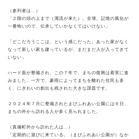
（参列者は…）
「２階の頭の上まで（濁流が来た）。全壊。記憶の風化が
一番怖いので、伝承していかなくてはいけない」
「どこだろうここは、という感じだった。あった家がなく
なって新しい家も建っているが、まだまだ人が入ってきて
いない」
ハード面が整備され、この７年で、まちの復興は着実に進
みました。一方で、豪雨によってまちを離れた住民も多
く、にぎわいの創出も残された大きな課題です。
２０２４年７月に整備されたまびふれあい公園には６日、
まちの外から訪れる人が多く見られました。
（真備町外から訪れた人は…）
「定期的に遊びに来ている。（まびふれあい公園が）なか