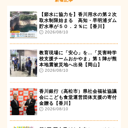
【節水に協力を】香川用水の第２次
取水制限始まる 高知・早明浦ダム
貯水率が５０．２％に【香川】
2026/08/10
教育現場に「安心」を…「災害時学
校支援チームおかやま」第１陣が熊
本地震被災地へ出発【岡山】
2026/08/10
香川銀行（高松市）県社会福祉協議
会にこども食堂運営団体支援の寄付
金贈る【香川】
2026/08/10