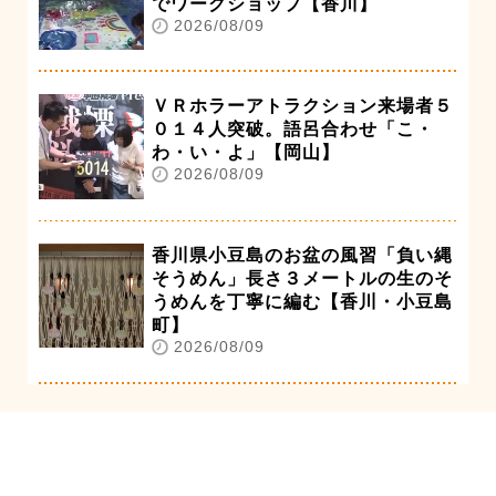
でワークショップ【香川】
2026/08/09
ＶＲホラーアトラクション来場者５
０１４人突破。語呂合わせ「こ・
わ・い・よ」【岡山】
2026/08/09
香川県小豆島のお盆の風習「負い縄
そうめん」長さ３メートルの生のそ
うめんを丁寧に編む【香川・小豆島
町】
2026/08/09