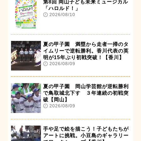
第8回 岡山子ども未来ミュージカル
「ハロルド！」
2026/08/10
夏の甲子園 満塁から走者一掃のタ
イムリーで逆転勝利。香川代表の英
明が15年ぶり初戦突破！【香川】
2026/08/09
夏の甲子園 岡山学芸館が逆転勝利
で鳥取城北下す ３年連続の初戦突
破【岡山】
2026/08/09
手や足で絵を描こう！子どもたちが
アートに挑戦。小豆島のギャラリー