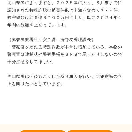
岡山県警によりますと、２０２５年に入り、８月末までに
認知された特殊詐欺の被害件数は未遂を含めて１７９件。
被害総額は約６億８７００万円に上り、既に２０２４年１
年間の総額を上回っています。
（赤磐警察署生活安全課 海野友香理課長）
「警察官をかたる特殊詐欺が非常に増加している。本物の
警察官は逮捕状や警察手帳をＳＮＳで示したりしないので
十分注意をしてほしい」
岡山県警は今後もこうした取り組みを行い、防犯意識の向
上を図りたいとしています。