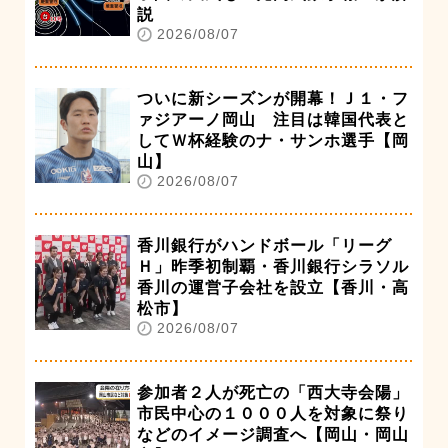
説
2026/08/07
ついに新シーズンが開幕！Ｊ１・フ
ァジアーノ岡山 注目は韓国代表と
してＷ杯経験のナ・サンホ選手【岡
山】
2026/08/07
香川銀行がハンドボール「リーグ
Ｈ」昨季初制覇・香川銀行シラソル
香川の運営子会社を設立【香川・高
松市】
2026/08/07
参加者２人が死亡の「西大寺会陽」
市民中心の１０００人を対象に祭り
などのイメージ調査へ【岡山・岡山