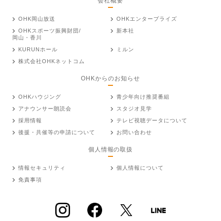
会社概要
OHK岡山放送
OHKエンタープライズ
OHKスポーツ振興財団/
新本社
岡山・香川
KURUNホール
ミルン
株式会社OHKネットコム
OHKからのお知らせ
OHKハウジング
青少年向け推奨番組
アナウンサー朗読会
スタジオ見学
採用情報
テレビ視聴データについて
後援・共催等の申請について
お問い合わせ
個人情報の取扱
情報セキュリティ
個人情報について
免責事項