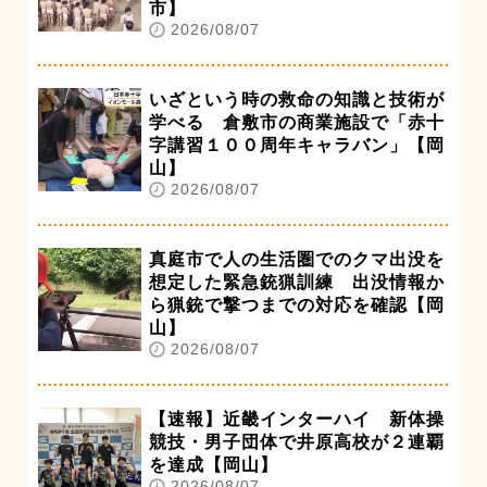
市】
2026/08/07
いざという時の救命の知識と技術が
学べる 倉敷市の商業施設で「赤十
字講習１００周年キャラバン」【岡
山】
2026/08/07
真庭市で人の生活圏でのクマ出没を
想定した緊急銃猟訓練 出没情報か
ら猟銃で撃つまでの対応を確認【岡
山】
2026/08/07
【速報】近畿インターハイ 新体操
競技・男子団体で井原高校が２連覇
を達成【岡山】
2026/08/07