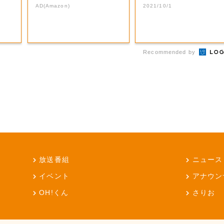
AD(Amazon)
2021/10/1
Recommended by
放送番組
ニュース
イベント
アナウン
OH!くん
さりお