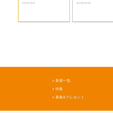
山・奈義町】
奈義町】
2020/4/9
2020/4/16
新着一覧
特集
募集&プレゼント