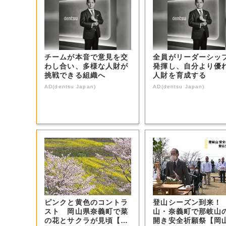
チームが本音で意見を交
全員がリーダーシッ
わし合い、多様な人財が
発揮し、自分より優
挑戦できる組織へ
人財を育成する
AD(dentsu Japan)
AD(dentsu Japan)
ピンクと黄色のコントラ
登山シーズン到来！
スト 岡山県奈義町で菜
山・奈義町で那岐山
の花とサクラが見頃【岡
開き安全祈願祭【岡