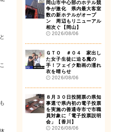
岡山市中心部のホテル競
争が激化 県内最大客室
数の新ホテルがオープ
ン 周辺もリニューアル
相次ぐ【岡山】
2026/08/06
と
ＧＴＯ ＃０４ 家出し
た女子生徒に迫る魔の
こ
手！フェイク動画の濡れ
衣を晴らせ
2026/08/06
８月３０日投開票の県知
も
事選で県内初の電子投票
を実施の善通寺市で市職
員対象に「電子投票説明
会」【香川】
2026/08/06
体