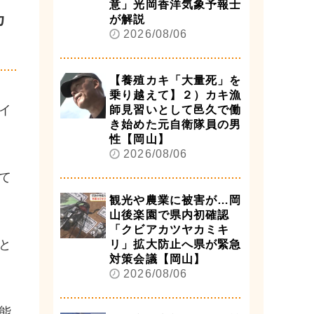
意」光岡香洋気象予報士
カ
が解説
2026/08/06
【養殖カキ「大量死」を
乗り越えて】２）カキ漁
イ
師見習いとして邑久で働
き始めた元自衛隊員の男
性【岡山】
2026/08/06
て
観光や農業に被害が…岡
山後楽園で県内初確認
「クビアカツヤカミキ
と
リ」拡大防止へ県が緊急
対策会議【岡山】
2026/08/06
能