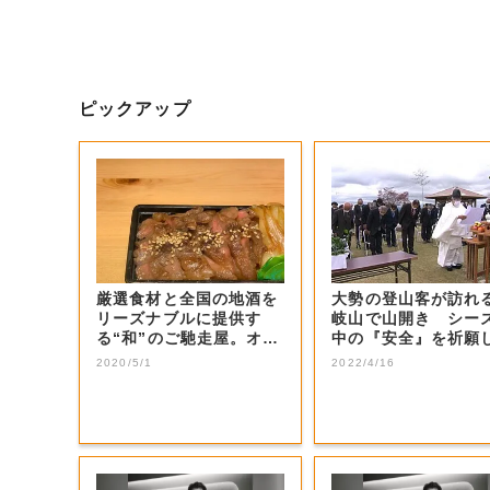
ピックアップ
厳選食材と全国の地酒を
大勢の登山客が訪れ
リーズナブルに提供す
岐山で山開き シー
る“和”のご馳走屋。オス
中の『安全』を祈願
スメは黒毛和牛...
「登り初めの儀」...
2020/5/1
2022/4/16