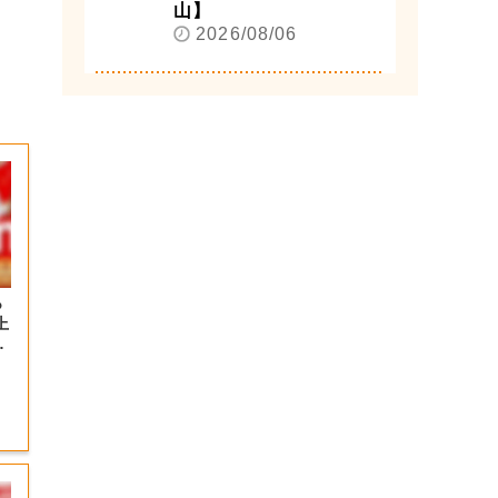
山】
2026/08/06
っ
上
の