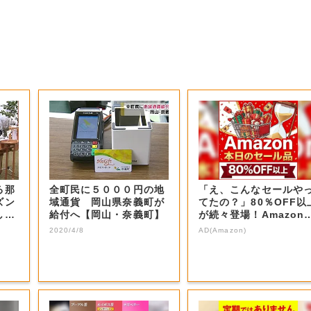
る那
全町民に５０００円の地
「え、こんなセールや
ズン
域通貨 岡山県奈義町が
てたの？」80％OFF以
し
給付へ【岡山・奈義町】
が続々登場！Amazon
本気が...
2020/4/8
AD(Amazon)