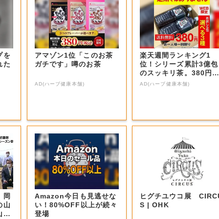
プを
アマゾン1位「このお茶
楽天週間ランキング1
れた
ガチです」噂のお茶
位！シリーズ累計3億包
のスッキリ茶。380円
お試し
AD(ハーブ健康本舗)
AD(ハーブ健康本舗)
 岡
Amazon今日も見逃せな
ヒグチユウコ展 CIRC
の山
い！80%OFF以上が続々
S | OHK
山・
登場