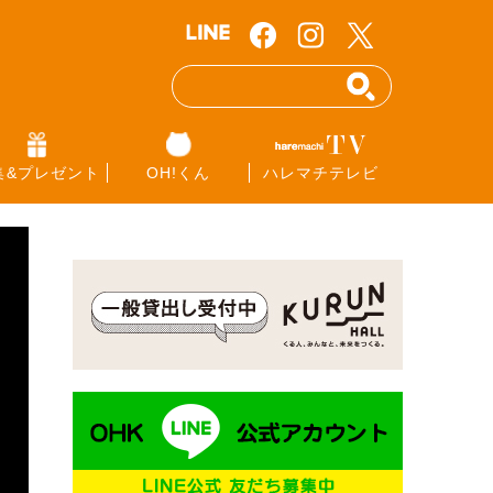
集&プレゼント
OH!くん
ハレマチテレビ