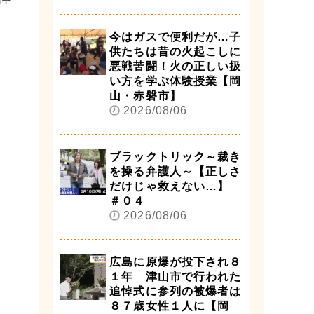
今はガスで便利だが…子
供たちは昔の火起こしに
悪戦苦闘！火の正しい扱
い方を学ぶ体験授業【岡
山・赤磐市】
2026/08/06
ブラックトリック～裁き
を操る弁護人～【正しさ
だけじゃ救えない…】
＃０４
2026/08/06
広島に原爆が投下され８
１年 津山市で行われた
追悼式に参列の被爆者は
８７歳女性１人に【岡