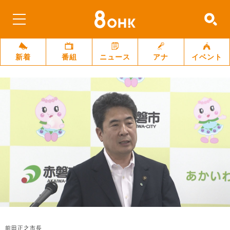
新着
番組
ニュース
アナ
イベント
前田正之市長