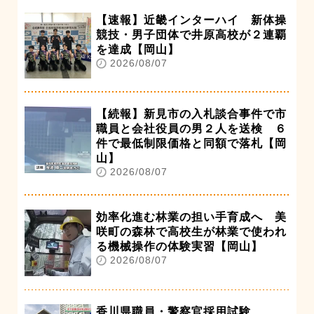
【速報】近畿インターハイ 新体操
競技・男子団体で井原高校が２連覇
を達成【岡山】
2026/08/07
【続報】新見市の入札談合事件で市
職員と会社役員の男２人を送検 ６
件で最低制限価格と同額で落札【岡
山】
2026/08/07
効率化進む林業の担い手育成へ 美
咲町の森林で高校生が林業で使われ
る機械操作の体験実習【岡山】
2026/08/07
香川県職員・警察官採用試験