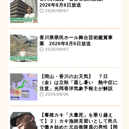
2026年8月6日放送
2026/08/07
香川県県民ホール舞台芸術鑑賞事
業 2026年8月6日放送
2026/08/07
【岡山・香川のお天気】 ７日
（金）は立秋「蒸し暑い 熱中症に
注意」光岡香洋気象予報士が解説
2026/08/06
【養殖カキ「大量死」を乗り越え
て】２）カキ漁師見習いとして邑久
で働き始めた元自衛隊員の男性【岡