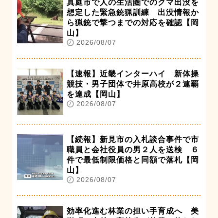
真庭市で人の生活圏でのクマ出没を
想定した緊急銃猟訓練 出没情報か
ら猟銃で撃つまでの対応を確認【岡
山】
2026/08/07
【速報】近畿インターハイ 新体操
競技・男子団体で井原高校が２連覇
を達成【岡山】
2026/08/07
【続報】新見市の入札談合事件で市
職員と会社役員の男２人を送検 ６
件で最低制限価格と同額で落札【岡
山】
2026/08/07
効率化進む林業の担い手育成へ 美