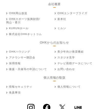
会社概要
OHK岡山放送
OHKエンタープライズ
OHKスポーツ振興財団/
新本社
岡山・香川
KURUNホール
ミルン
株式会社OHKネットコム
OHKからのお知らせ
OHKハウジング
青少年向け推奨番組
アナウンサー朗読会
スタジオ見学
採用情報
テレビ視聴データについて
後援・共催等の申請について
お問い合わせ
個人情報の取扱
情報セキュリティ
個人情報について
免責事項