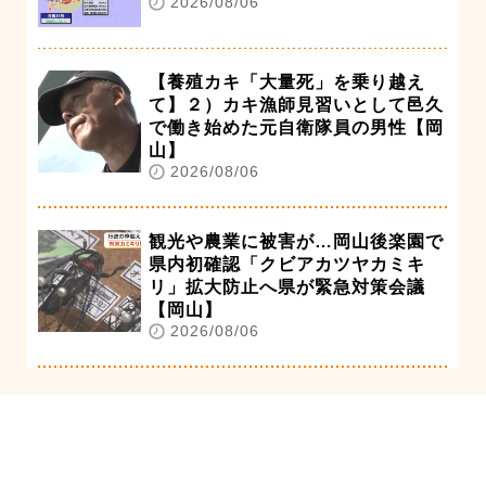
2026/08/06
【養殖カキ「大量死」を乗り越え
て】２）カキ漁師見習いとして邑久
で働き始めた元自衛隊員の男性【岡
山】
2026/08/06
観光や農業に被害が…岡山後楽園で
県内初確認「クビアカツヤカミキ
リ」拡大防止へ県が緊急対策会議
【岡山】
2026/08/06