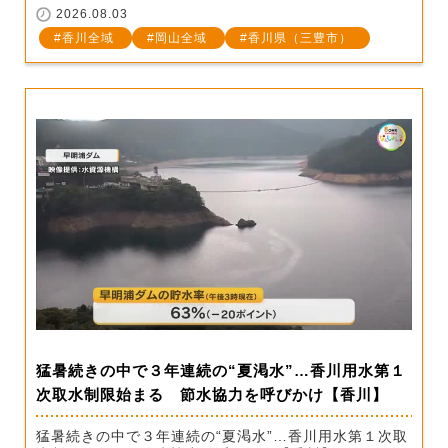
2026.08.03
香川全域
岡山全域
香川県（三豊市）
猛暑続きの中で３年連続の“夏渇水”…香川用水第１
次取水制限始まる 節水協力を呼びかけ【香川】
猛暑続きの中で３年連続の“夏渇水”…香川用水第１次取