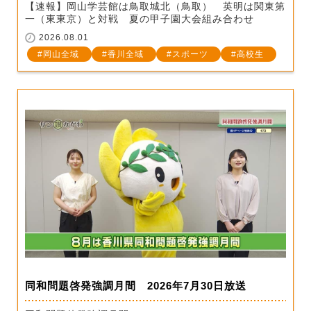
【速報】岡山学芸館は鳥取城北（鳥取） 英明は関東第
一（東東京）と対戦 夏の甲子園大会組み合わせ
2026.08.01
岡山全域
香川全域
スポーツ
高校生
同和問題啓発強調月間 2026年7月30日放送