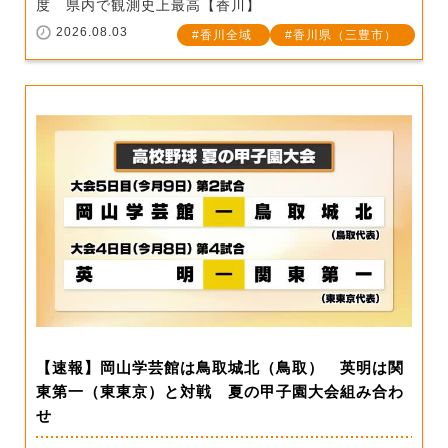
度 県内で観測史上最高【香川】
2026.08.03
香川全域
香川県（三豊市）
【速報】岡山学芸館は鳥取城北（鳥取） 英明は関
東第一（東東京）と対戦 夏の甲子園大会組み合わ
せ