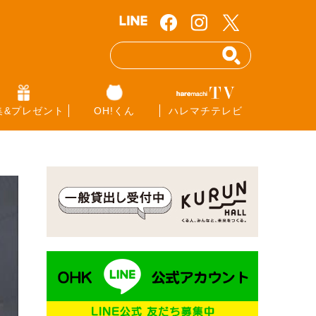
集&プレゼント
OH!くん
ハレマチテレビ