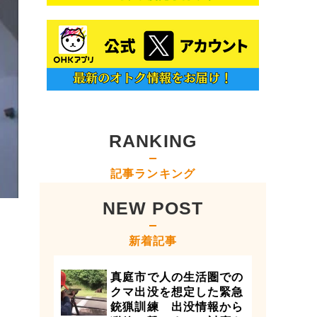
RANKING
記事ランキング
NEW POST
新着記事
真庭市で人の生活圏での
クマ出没を想定した緊急
銃猟訓練 出没情報から