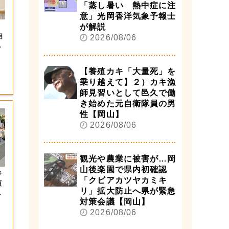
「蒸し暑い 熱中症に注
意」光岡香洋気象予報士
、
が解説
自
2026/08/06
【養殖カキ「大量死」を
乗り越えて】２）カキ漁
師見習いとして邑久で働
き始めた元自衛隊員の男
性【岡山】
2026/08/06
観光や農業に被害が…岡
山後楽園で県内初確認
ジ
「クビアカツヤカミキ
演
リ」拡大防止へ県が緊急
射
対策会議【岡山】
2026/08/06