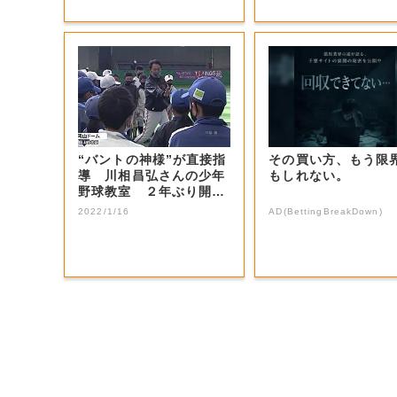
“バントの神様”が直接指
その買い方、もう限
導 川相昌弘さんの少年
もしれない。
野球教室 ２年ぶり開催
【岡山・岡山...
2022/1/16
AD(BettingBreakDown)