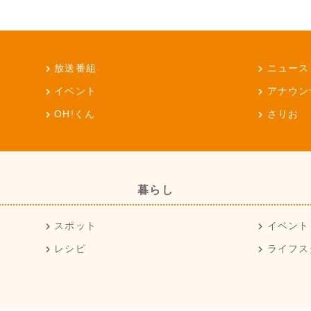
放送番組
ニュース
イベント
アナウン
OH!くん
さりお
暮らし
スポット
イベント
レシピ
ライフス