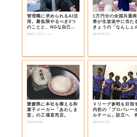
管理職に求められるAI活
1万円分の全国共通
用。最低限やるべき3つ
券が生放送中に当た
のことと、NGな自己認
きょうの「なんしょ
識
生電話クイズ」...
AD(ビズヒント)
2022/5/11
愛媛県に本社を構える和
Ｖリーグ参戦を目指
菓子メーカー「あわしま
内初の「プロバレー
堂」の工場直売店。
ルチーム」設立へ 
選手などの受け...
2022/4/8
2022/1/15