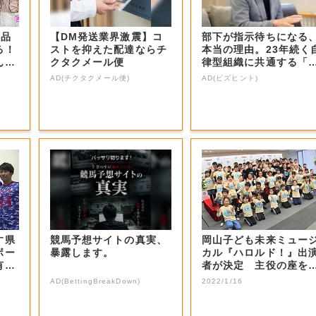
商品
【DM発送業界激震】コ
部下が指示待ちになる
る！
ストを抑えた配達ならチ
本当の理由。23年続く
ん？
クタクメール便
律型組織に共通する「3
つの要素」
AD(チクタクメール便)
AD(ビズヒント)
す県
競馬予想サイトの真実、
岡山子ども未来ミュー
ボー
暴露します。
カル『ハロルド！』出
有望
者が決定 主役の座を
止めた感想は…...
AD(BettingBreakDown)
2022/1/16