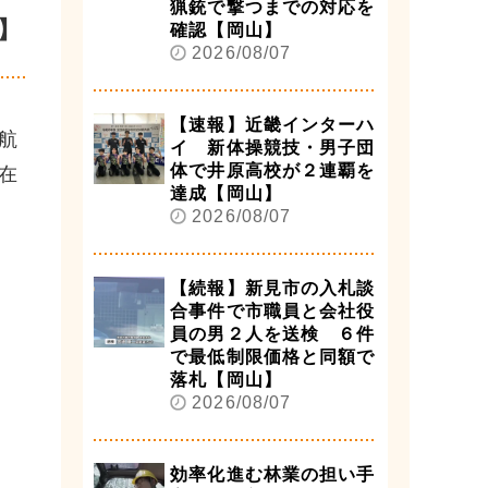
猟銃で撃つまでの対応を
】
確認【岡山】
2026/08/07
【速報】近畿インターハ
航
イ 新体操競技・男子団
体で井原高校が２連覇を
在
達成【岡山】
2026/08/07
【続報】新見市の入札談
合事件で市職員と会社役
員の男２人を送検 ６件
で最低制限価格と同額で
落札【岡山】
2026/08/07
効率化進む林業の担い手