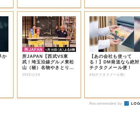
界か
所JAPAN【西武VS東
【あの会社も使って
武！埼玉沿線グルメ東松
る！】DM発送なら絶対
山（秘）名物やきとり＆
チクタクメール便！
秩父ホルモン...
2022/1/16
AD(チクタクメール便)
Recommended by