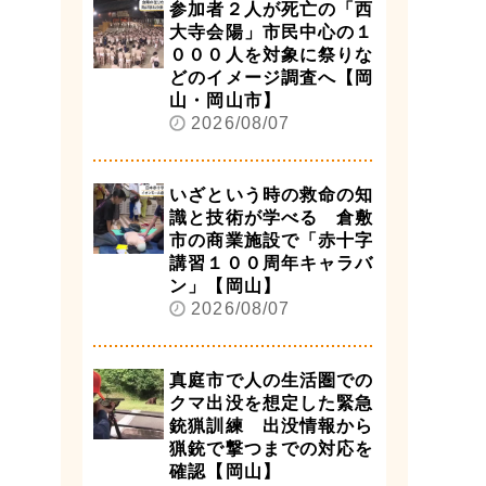
参加者２人が死亡の「西
大寺会陽」市民中心の１
０００人を対象に祭りな
どのイメージ調査へ【岡
山・岡山市】
2026/08/07
いざという時の救命の知
識と技術が学べる 倉敷
市の商業施設で「赤十字
講習１００周年キャラバ
ン」【岡山】
2026/08/07
真庭市で人の生活圏での
クマ出没を想定した緊急
銃猟訓練 出没情報から
猟銃で撃つまでの対応を
確認【岡山】