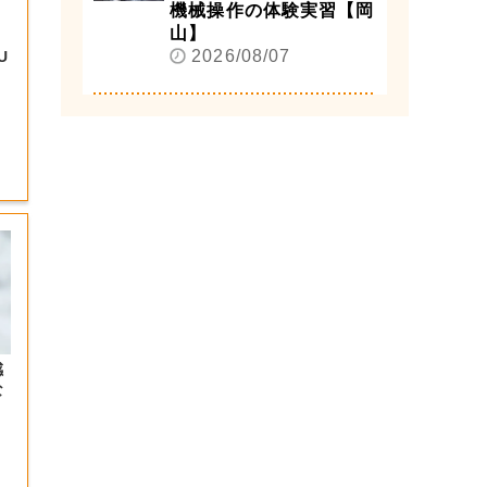
機械操作の体験実習【岡
山】
2026/08/07
U
感
な