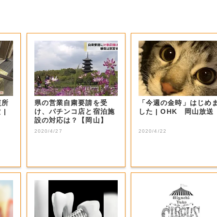
煎所
県の営業自粛要請を受
「今週の金時」はじめ
|
け、パチンコ店と宿泊施
した | OHK 岡山放送
設の対応は？【岡山】
2020/4/27
2020/4/22