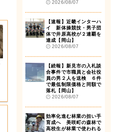
2026/08/07
【速報】近畿インターハ
イ 新体操競技・男子団
体で井原高校が２連覇を
達成【岡山】
2026/08/07
ま
【続報】新見市の入札談
合事件で市職員と会社役
員の男２人を送検 ６件
で最低制限価格と同額で
落札【岡山】
2026/08/07
効率化進む林業の担い手
育成へ 美咲町の森林で
高校生が林業で使われる