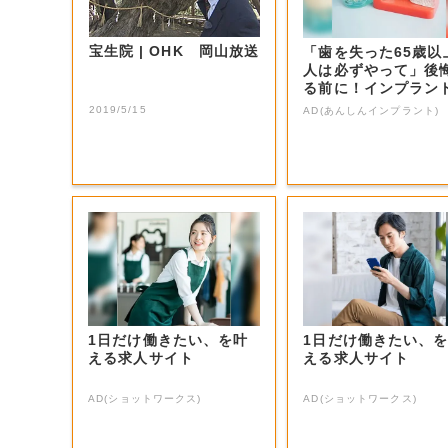
宝生院 | OHK 岡山放送
「歯を失った65歳以
人は必ずやって」後
る前に！インプラン
いう選択肢。
2019/5/15
AD(あんしんインプラント)
1日だけ働きたい、を叶
1日だけ働きたい、
える求人サイト
える求人サイト
AD(ショットワークス)
AD(ショットワークス)