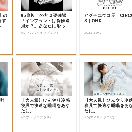
上の
65歳以上の方は要確認
ヒグチユウコ展 CIRC
悔す
「インプラントは保険適
S | OHK
トと
用か？」あなたに沿った
治療法や費用を...
AD(あんしんインプラント)
2021/10/1
を叶
【大人気】ひんやり冷感
【大人気】ひんやり冷
寝具で快適な睡眠をあな
寝具で快適な睡眠をあ
たに。
たに。
AD(アイリスプラザ)
AD(アイリスプラザ)