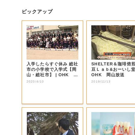
ピックアップ
入学したらすぐ休み 総社
SHELTER＆珈琲焙
市の小学校で入学式【岡
豆Ｌａｂ&おーいし堂 
山・総社市】 | OHK 岡
OHK 岡山放送
山放...
2020/4/10
2019/11/13