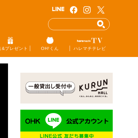
集&プレゼント
OH!くん
ハレマチテレビ