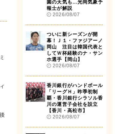
園の天気も…光岡気象予
】
報士が解説
2026/08/07
ついに新シーズンが開
幕！Ｊ１・ファジアーノ
岡山 注目は韓国代表と
してＷ杯経験のナ・サン
ミ
ホ選手【岡山】
2026/08/07
香川銀行がハンドボール
ィ
「リーグＨ」昨季初制
覇・香川銀行シラソル香
川の運営子会社を設立
【香川・高松市】
後
2026/08/07