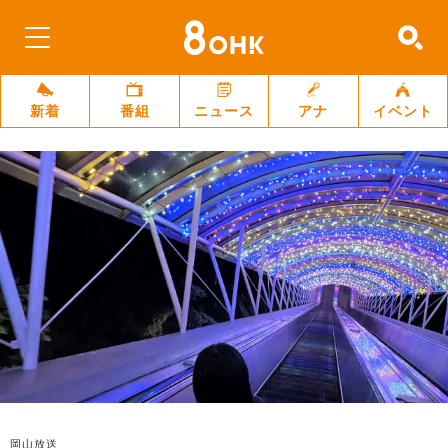
新着
番組
ニュース
アナ
イベント
岡山放送