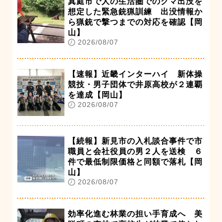
真庭市で人の生活圏でのクマ出没を
想定した緊急銃猟訓練 出没情報か
ら猟銃で撃つまでの対応を確認【岡
山】
2026/08/07
【速報】近畿インターハイ 新体操
競技・男子団体で井原高校が２連覇
を達成【岡山】
2026/08/07
【続報】新見市の入札談合事件で市
職員と会社役員の男２人を送検 ６
件で最低制限価格と同額で落札【岡
山】
2026/08/07
効率化進む林業の担い手育成へ 美