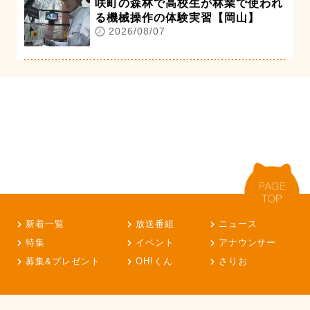
咲町の森林で高校生が林業で使われ
る機械操作の体験実習【岡山】
2026/08/07
新着一覧
放送番組
ニュース
特集
イベント
アナウンサー
募集&プレゼント
OH!くん
さりお