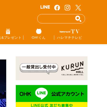
集&プレゼント
OH!くん
ハレマチテレビ