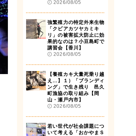
2026/08/05
強繁殖力の特定外来生物
「クビアカツヤカミキ
リ」の被害拡大防止に効
果的なのは？小豆島町で
講習会【香川】
2026/08/05
【養殖カキ大量死乗り越
え…】１）「ブランディ
ング」で生き残り 邑久
町漁協の取り組み【岡
山・瀬戸内市】
2026/08/05
若い世代が社会課題につ
いて考える「おかやまＳ