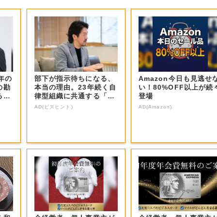
年の
部下が指示待ちになる、
Amazon今日も見逃せ
の勘
本当の理由。23年続く自
い！80%OFF以上が続
るN
律型組織に共通する「3
登場
つの要素」
AD(ビズヒント)
AD(Amazon)