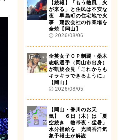
【続報】「もう熱風…火
が来る」と住民は不安な
夜 早島町の住宅地で火
事 建設会社の作業場を
全焼【岡山】
2026/08/06
全英女子ＯＰ制覇・桑木
志帆選手（岡山市出身）
が凱旋会見「これからも
キラキラできるように」
【岡山】
2026/08/05
【岡山・香川のお天
気】 ６日（木）は「夏
空続き 熱帯夜・猛暑」
水分補給を 光岡香洋気
象予報士が解説