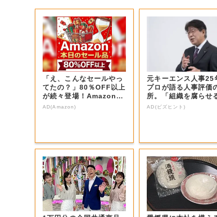
「え、こんなセールやっ
元キーエンス人事25
てたの？」80％OFF以上
プロが語る人事評価
が続々登場！Amazonの
所。「組織を腐らせ
本気が...
G評価」とは...
AD(Amazon)
AD(ビズヒント)