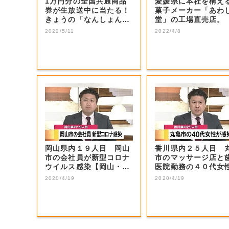
1万円分の全国共通商品
愛媛県に本社を構え
券が生放送中に当たる！
菓子メーカー「あわ
きょうの「なんしょん？
堂」の工場直売店。
生電話クイズ」...
2022/5/11
2022/4/8
岡山県内１９人目 岡山
香川県内２５人目 
市の会社員が新型コロナ
市のマッサージ店と
ウイルス感染【岡山・岡
医院勤務の４０代女
山市】
新型コロナ感染...
2020/4/19
2020/4/19