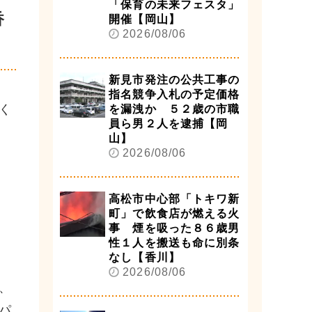
「保育の未来フェスタ」
香
開催【岡山】
2026/08/06
新見市発注の公共工事の
指名競争入札の予定価格
く
を漏洩か ５２歳の市職
員ら男２人を逮捕【岡
山】
2026/08/06
高松市中心部「トキワ新
町」で飲食店が燃える火
事 煙を吸った８６歳男
性１人を搬送も命に別条
なし【香川】
2026/08/06
、
パ