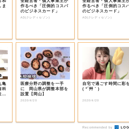
る和
全経営者・個人事業主が
全経営者・個人事業主
しま
作るべき「圧倒的コスパ
作るべき「圧倒的コス
のビジネスカード」
のビジネスカード」
AD(クレディセゾン)
AD(クレディセゾン)
丸亀
医療分野の調整を一手
自宅で過ごす時間に彩
歯科
に 岡山県が調整本部を
( *´艸｀)
性が
設置【岡山】
2020/4/20
2020/4/20
Recommended by