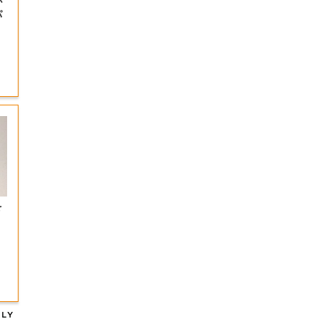
が
パ
を