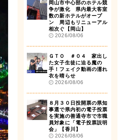
岡山市中心部のホテル競
争が激化 県内最大客室
数の新ホテルがオープ
ン 周辺もリニューアル
相次ぐ【岡山】
2026/08/06
ＧＴＯ ＃０４ 家出し
た女子生徒に迫る魔の
手！フェイク動画の濡れ
衣を晴らせ
2026/08/06
８月３０日投開票の県知
事選で県内初の電子投票
を実施の善通寺市で市職
員対象に「電子投票説明
会」【香川】
2026/08/06