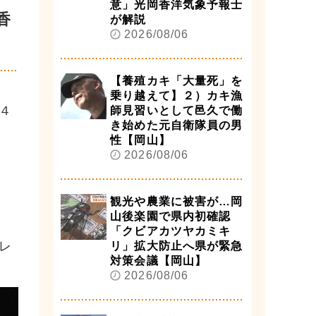
意」光岡香洋気象予報士
香
が解説
2026/08/06
【養殖カキ「大量死」を
乗り越えて】２）カキ漁
４
師見習いとして邑久で働
き始めた元自衛隊員の男
性【岡山】
2026/08/06
観光や農業に被害が…岡
山後楽園で県内初確認
「クビアカツヤカミキ
レ
リ」拡大防止へ県が緊急
対策会議【岡山】
2026/08/06