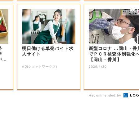
帰
明日働ける単発バイト求
新型コロナ …岡山・香
季
人サイト
でＰＣＲ検査体制強化
が
【岡山・香川】
AD(ショットワークス)
2020/4/30
Recommended by