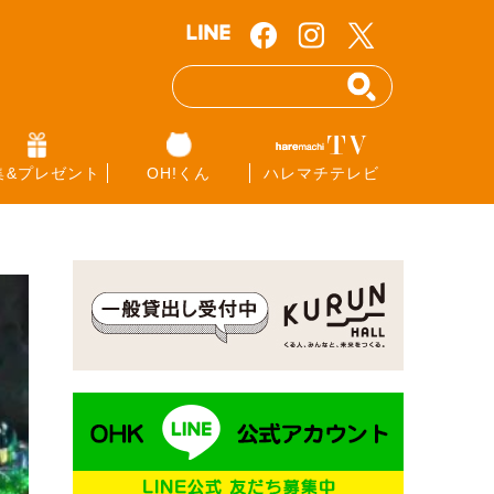
集&プレゼント
OH!くん
ハレマチテレビ