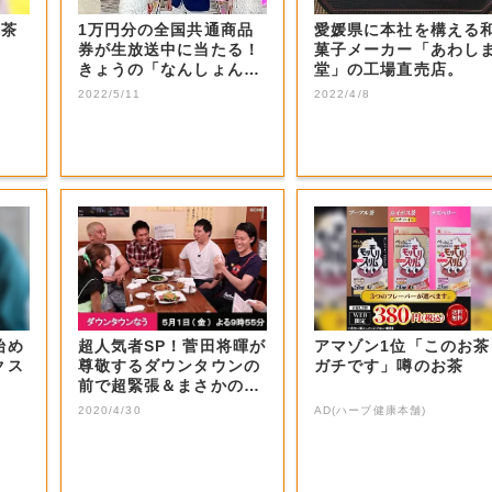
お茶
1万円分の全国共通商品
愛媛県に本社を構える
券が生放送中に当たる！
菓子メーカー「あわし
きょうの「なんしょん？
堂」の工場直売店。
生電話クイズ」...
2022/5/11
2022/4/8
始め
超人気者SP！菅田将暉が
アマゾン1位「このお茶
クス
尊敬するダウンタウンの
ガチです」噂のお茶
前で超緊張＆まさかの大
号泣！思いを...
2020/4/30
AD(ハーブ健康本舗)