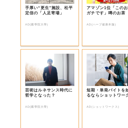
手厚い“更生”施設、松平
アマゾン1位「この
定信の「人足寄場」
ガチです」噂のお茶
AD(國學院大學)
AD(ハーブ健康本舗)
芸術はルネサンス時代に
短期・単発バイトを
哲学となった？
るならショットワー
AD(國學院大學)
AD(ショットワークス)