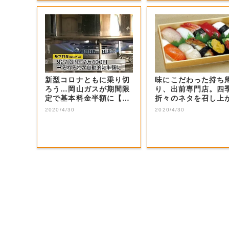
新型コロナともに乗り切
味にこだわった持ち
ろう…岡山ガスが期間限
り、出前専門店。四
定で基本料金半額に【岡
折々のネタを召し上
山・岡山市】
れ。
2020/4/30
2020/4/30