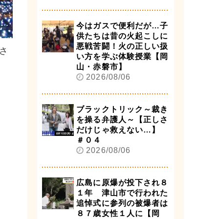
今はガスで便利だが…子
供たちは昔の火起こしに
悪戦苦闘！火の正しい扱
さ
い方を学ぶ体験授業【岡
山・赤磐市】
2026/08/06
ブラックトリック～裁き
を操る弁護人～【正しさ
だけじゃ救えない…】
＃０４
2026/08/06
広島に原爆が投下され８
１年 津山市で行われた
追悼式に参列の被爆者は
８７歳女性１人に【岡