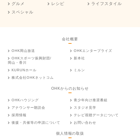
グルメ
レシピ
ライフスタイル
スペシャル
会社概要
OHK岡山放送
OHKエンタープライズ
OHKスポーツ振興財団/
新本社
岡山・香川
KURUNホール
ミルン
株式会社OHKネットコム
OHKからのお知らせ
OHKハウジング
青少年向け推奨番組
アナウンサー朗読会
スタジオ見学
採用情報
テレビ視聴データについて
後援・共催等の申請について
お問い合わせ
個人情報の取扱