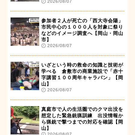
2026/08/07
参加者２人が死亡の「西大寺会陽」
市民中心の１０００人を対象に祭り
などのイメージ調査へ【岡山・岡山
市】
2026/08/07
いざという時の救命の知識と技術が
学べる 倉敷市の商業施設で「赤十
字講習１００周年キャラバン」【岡
山】
2026/08/07
真庭市で人の生活圏でのクマ出没を
想定した緊急銃猟訓練 出没情報か
ら猟銃で撃つまでの対応を確認【岡
山】
2026/08/07