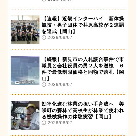
【速報】近畿インターハイ 新体操
競技・男子団体で井原高校が２連覇
を達成【岡山】
2026/08/07
【続報】新見市の入札談合事件で市
職員と会社役員の男２人を送検 ６
件で最低制限価格と同額で落札【岡
山】
2026/08/07
効率化進む林業の担い手育成へ 美
咲町の森林で高校生が林業で使われ
る機械操作の体験実習【岡山】
2026/08/07