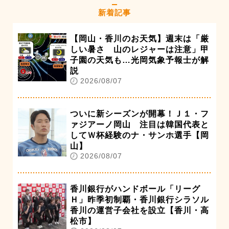
新着記事
【岡山・香川のお天気】週末は「厳
しい暑さ 山のレジャーは注意」甲
子園の天気も…光岡気象予報士が解
説
2026/08/07
ついに新シーズンが開幕！Ｊ１・フ
ァジアーノ岡山 注目は韓国代表と
してＷ杯経験のナ・サンホ選手【岡
山】
2026/08/07
香川銀行がハンドボール「リーグ
Ｈ」昨季初制覇・香川銀行シラソル
香川の運営子会社を設立【香川・高
松市】