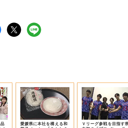
商品
愛媛県に本社を構える和
Ｖリーグ参戦を目指す