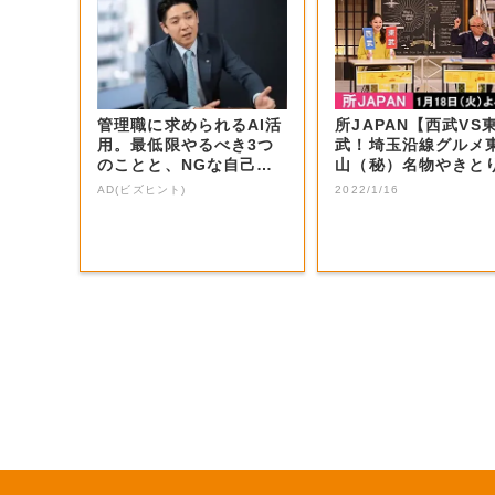
管理職に求められるAI活
所JAPAN【西武VS
用。最低限やるべき3つ
武！埼玉沿線グルメ
のことと、NGな自己認
山（秘）名物やきと
識
秩父ホルモン...
AD(ビズヒント)
2022/1/16