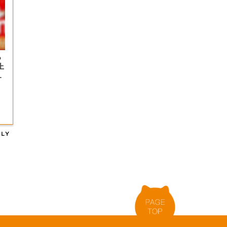
っ
上
の