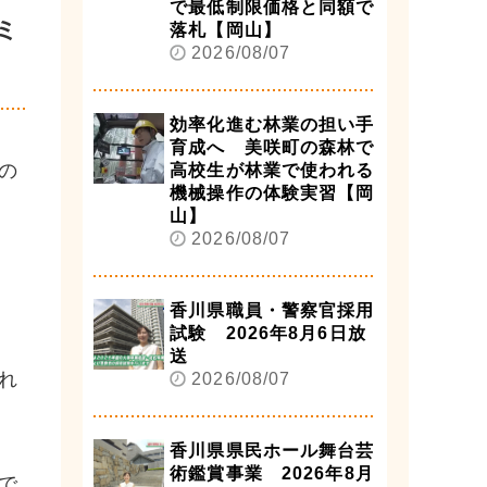
で最低制限価格と同額で
ミ
落札【岡山】
2026/08/07
効率化進む林業の担い手
育成へ 美咲町の森林で
の
高校生が林業で使われる
機械操作の体験実習【岡
山】
2026/08/07
香川県職員・警察官採用
試験 2026年8月6日放
送
れ
2026/08/07
香川県県民ホール舞台芸
術鑑賞事業 2026年8月
で