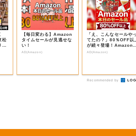
東
【毎日変わる】Amazon
「え、こんなセールや
東松
タイムセールが見逃せな
てたの？」80％OFF以
り＆
い！
が続々登場！Amazon
本気が...
AD(Amazon)
AD(Amazon)
Recommended by