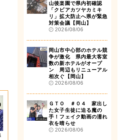
山後楽園で県内初確認
「クビアカツヤカミキ
リ」拡大防止へ県が緊急
対策会議【岡山】
2026/08/06
岡山市中心部のホテル競
争が激化 県内最大客室
数の新ホテルがオープ
ン 周辺もリニューアル
相次ぐ【岡山】
2026/08/06
ＧＴＯ ＃０４ 家出し
た女子生徒に迫る魔の
手！フェイク動画の濡れ
衣を晴らせ
2026/08/06
県