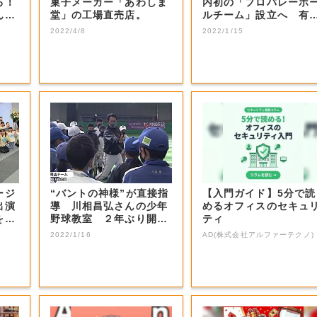
る！
菓子メーカー「あわしま
内初の「プロバレーボ
ん？
堂」の工場直売店。
ルチーム」設立へ 有
選手などの受け...
2022/4/8
2022/1/15
ージ
“バントの神様”が直接指
【入門ガイド】5分で読
出演
導 川相昌弘さんの少年
めるオフィスのセキュ
を射
野球教室 ２年ぶり開催
ティ
【岡山・岡山...
2022/1/16
AD(株式会社アルファーテクノ)