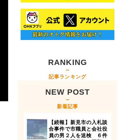
RANKING
記事ランキング
NEW POST
新着記事
【続報】新見市の入札談
合事件で市職員と会社役
員の男２人を送検 ６件