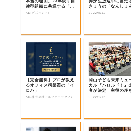
本当の理由。23年続く自
券が生放送中に当た
律型組織に共通する「3
きょうの「なんしょ
つの要素」
生電話クイズ」...
AD(ビズヒント)
2022/5/11
【完全無料】プロが教え
岡山子ども未来ミュ
るオフィス構築案の「イ
カル『ハロルド！』
ロハ」
者が決定 主役の座
止めた感想は…...
AD(株式会社アルファーテクノ)
2022/1/16