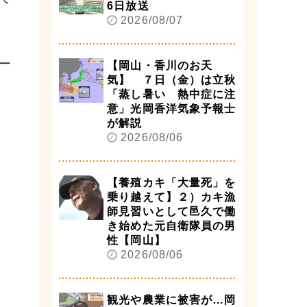
6日放送
2026/08/07
ー
【岡山・香川のお天
気】 ７日（金）は立秋
「蒸し暑い 熱中症に注
意」光岡香洋気象予報士
が解説
2026/08/06
【養殖カキ「大量死」を
乗り越えて】２）カキ漁
師見習いとして邑久で働
き始めた元自衛隊員の男
性【岡山】
2026/08/06
観光や農業に被害が…岡