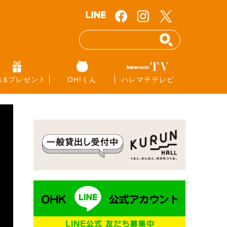
集&プレゼント
OH!くん
ハレマチテレビ