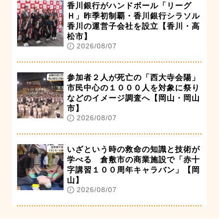
香川銀行がハンドボール「リーグ
Ｈ」昨季初制覇・香川銀行シラソル
香川の運営子会社を設立【香川・高
松市】
2026/08/07
参加者２人が死亡の「西大寺会陽」
市民中心の１０００人を対象に祭り
などのイメージ調査へ【岡山・岡山
市】
2026/08/07
いざという時の救命の知識と技術が
学べる 倉敷市の商業施設で「赤十
字講習１００周年キャラバン」【岡
山】
2026/08/07