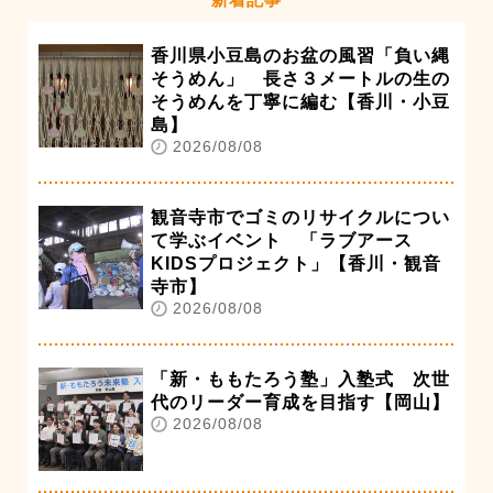
香川県小豆島のお盆の風習「負い縄
そうめん」 長さ３メートルの生の
そうめんを丁寧に編む【香川・小豆
島】
2026/08/08
観音寺市でゴミのリサイクルについ
て学ぶイベント 「ラブアース
KIDSプロジェクト」【香川・観音
寺市】
2026/08/08
「新・ももたろう塾」入塾式 次世
代のリーダー育成を目指す【岡山】
2026/08/08