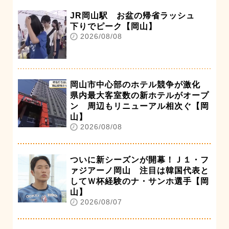
JR岡山駅 お盆の帰省ラッシュ
下りでピーク【岡山】
2026/08/08
岡山市中心部のホテル競争が激化
県内最大客室数の新ホテルがオープ
ン 周辺もリニューアル相次ぐ【岡
山】
2026/08/08
ついに新シーズンが開幕！Ｊ１・フ
ァジアーノ岡山 注目は韓国代表と
してＷ杯経験のナ・サンホ選手【岡
山】
2026/08/07