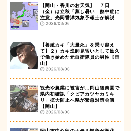
【岡山・香川のお天気】 ７日
（金）は立秋「蒸し暑い 熱中症に
注意」光岡香洋気象予報士が解説
2026/08/06
【養殖カキ「大量死」を乗り越え
て】２）カキ漁師見習いとして邑久
で働き始めた元自衛隊員の男性【岡
山】
2026/08/06
観光や農業に被害が…岡山後楽園で
県内初確認「クビアカツヤカミキ
リ」拡大防止へ県が緊急対策会議
【岡山】
2026/08/06
岡山市中心部のホテル競争が激化