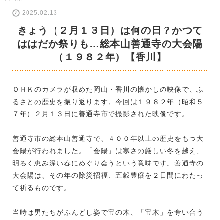
2025.02.13
きょう（２月１３日）は何の日？かつて
ははだか祭りも…総本山善通寺の大会陽
（１９８２年）【香川】
ＯＨＫのカメラが収めた岡山・香川の懐かしの映像で、ふ
るさとの歴史を振り返ります。今回は１９８２年（昭和５
７年）２月１３日に善通寺市で撮影された映像です。
善通寺市の総本山善通寺で、４００年以上の歴史をもつ大
会陽が行われました。「会陽」は寒さの厳しい冬を越え、
明るく恵み深い春にめぐり会うという意味です。善通寺の
大会陽は、その年の除災招福、五穀豊穣を２日間にわたっ
て祈るものです。
当時は男たちがふんどし姿で宝の木、「宝木」を奪い合う