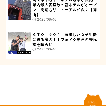
県内最大客室数の新ホテルがオープ
ン 周辺もリニューアル相次ぐ【岡
山】
2026/08/06
ＧＴＯ ＃０４ 家出した女子生徒
に迫る魔の手！フェイク動画の濡れ
衣を晴らせ
2026/08/06