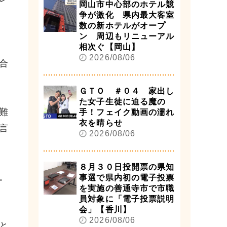
岡山市中心部のホテル競
争が激化 県内最大客室
数の新ホテルがオープ
ン 周辺もリニューアル
相次ぐ【岡山】
2026/08/06
合
ＧＴＯ ＃０４ 家出し
た女子生徒に迫る魔の
難
手！フェイク動画の濡れ
衣を晴らせ
言
2026/08/06
８月３０日投開票の県知
。
事選で県内初の電子投票
を実施の善通寺市で市職
員対象に「電子投票説明
会」【香川】
2026/08/06
と