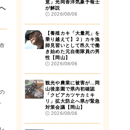
意」光岡香洋気象予報士
へ
が解説
2026/08/06
【養殖カキ「大量死」を
乗り越えて】２）カキ漁
市
師見習いとして邑久で働
き始めた元自衛隊員の男
性【岡山】
2026/08/06
観光や農業に被害が…岡
山後楽園で県内初確認
の
「クビアカツヤカミキ
、
リ」拡大防止へ県が緊急
対策会議【岡山】
2026/08/06
レ