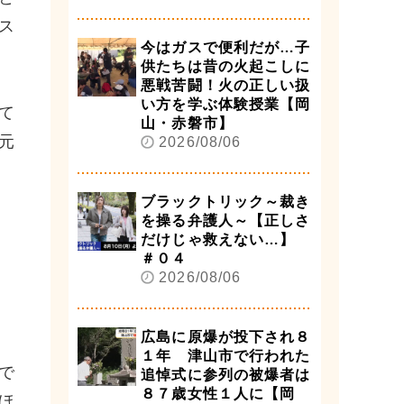
ス
今はガスで便利だが…子
供たちは昔の火起こしに
悪戦苦闘！火の正しい扱
い方を学ぶ体験授業【岡
て
山・赤磐市】
元
2026/08/06
ブラックトリック～裁き
を操る弁護人～【正しさ
だけじゃ救えない…】
＃０４
2026/08/06
広島に原爆が投下され８
１年 津山市で行われた
で
追悼式に参列の被爆者は
８７歳女性１人に【岡
ほ