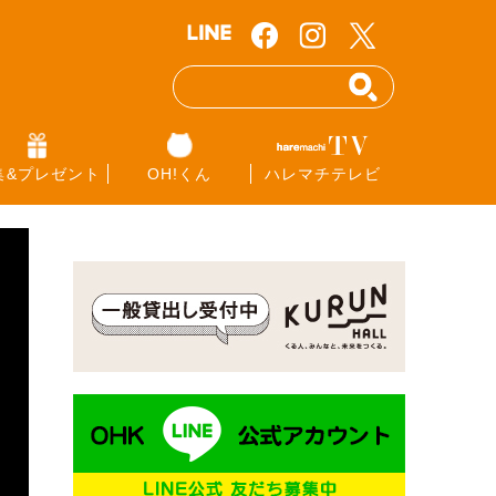
集&プレゼント
OH!くん
ハレマチテレビ