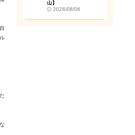
山】
2026/08/06
自
ル
た
な