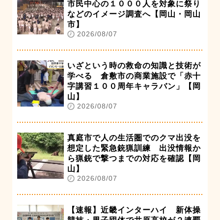
市民中心の１０００人を対象に祭り
などのイメージ調査へ【岡山・岡山
市】
2026/08/07
いざという時の救命の知識と技術が
学べる 倉敷市の商業施設で「赤十
字講習１００周年キャラバン」【岡
山】
2026/08/07
真庭市で人の生活圏でのクマ出没を
想定した緊急銃猟訓練 出没情報か
ら猟銃で撃つまでの対応を確認【岡
山】
2026/08/07
【速報】近畿インターハイ 新体操