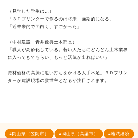
（見学した学生は…）
「３Ｄプリンターで作るのは将来、画期的になる」
「近未来的で面白く、すごかった」
（中村建設 青井優典土木部長）
「職人が高齢化している。若い人たちにどんどん土木業界
に入ってきてもらい、もっと活気が出ればいい」
資材価格の高騰に追い打ちをかける人手不足。３Ｄプリン
ターが建設現場の救世主となるか注目されます。
岡山県（笠岡市）
岡山県（高梁市）
地域経済