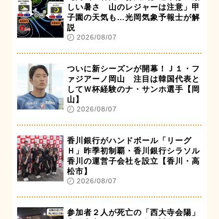
しい暑さ 山のレジャーは注意」甲
子園の天気も…光岡気象予報士が解
説
2026/08/07
ついに新シーズンが開幕！Ｊ１・フ
ァジアーノ岡山 注目は韓国代表と
してＷ杯経験のナ・サンホ選手【岡
山】
2026/08/07
香川銀行がハンドボール「リーグ
Ｈ」昨季初制覇・香川銀行シラソル
香川の運営子会社を設立【香川・高
松市】
2026/08/07
参加者２人が死亡の「西大寺会陽」