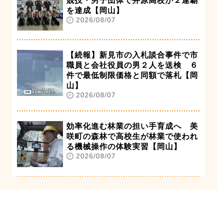
競技・男子団体で井原高校が２連覇
を達成【岡山】
2026/08/07
【続報】新見市の入札談合事件で市
職員と会社役員の男２人を送検 ６
件で最低制限価格と同額で落札【岡
山】
2026/08/07
効率化進む林業の担い手育成へ 美
咲町の森林で高校生が林業で使われ
る機械操作の体験実習【岡山】
2026/08/07