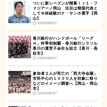
ついに新シーズンが開幕！Ｊ１・フ
ァジアーノ岡山 注目は韓国代表と
してＷ杯経験のナ・サンホ選手【岡
山】
2026/08/07
香川銀行がハンドボール「リーグ
Ｈ」昨季初制覇・香川銀行シラソル
香川の運営子会社を設立【香川・高
松市】
2026/08/07
参加者２人が死亡の「西大寺会陽」
市民中心の１０００人を対象に祭り
などのイメージ調査へ【岡山・岡山
市】
2026/08/07