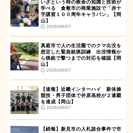
いざという時の救命の知識と技術が
学べる 倉敷市の商業施設で「赤十
字講習１００周年キャラバン」【岡
山】
2026/08/07
真庭市で人の生活圏でのクマ出没を
想定した緊急銃猟訓練 出没情報か
ら猟銃で撃つまでの対応を確認【岡
山】
2026/08/07
【速報】近畿インターハイ 新体操
競技・男子団体で井原高校が２連覇
を達成【岡山】
2026/08/07
【続報】新見市の入札談合事件で市