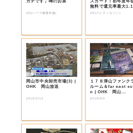
ガチです」噂のお茶
スカード！初年度年
無料で還元率最大1.1
5%
AD(ハーブ健康本舗)
AD(クレディセゾン)
岡山市中央卸売市場(3) |
１７８津山ファンク
OHK 岡山放送
ルーム＆far east sc
n | OHK 岡山...
2019/2/13
2019/6/5