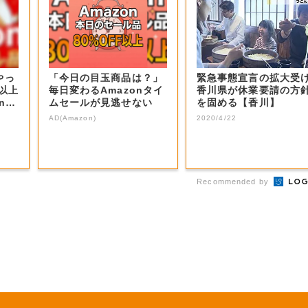
やっ
「今日の目玉商品は？」
緊急事態宣言の拡大受
F以上
毎日変わるAmazonタイ
香川県が休業要請の方
nの
ムセールが見逃せない
を固める【香川】
AD(Amazon)
2020/4/22
Recommended by