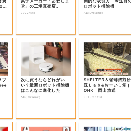
会費
菓子メーカー「あわしま
倒的な吸引力…今注目
2
堂」の工場直売店。
ロボット掃除機
2022/4/8
AD(Dreame)
ラブ
次に買うならどれがい
SHELTER＆珈琲焙煎
ree
い？最新ロボット掃除機
豆Ｌａｂ&おーいし堂 |
はこんなに進化した
OHK 岡山放送
AD(Dreame)
2019/11/13