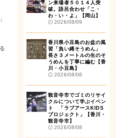
ン来場者５０１４人突
破。語呂合わせ「こ・
わ・い・よ」【岡山】
」
2026/08/09
香川県小豆島のお盆の風
る
習「負い縄そうめん」
長さ３メートルの生のそ
うめんを丁寧に編む【香
川・小豆島】
2026/08/08
観音寺市でゴミのリサイ
クルについて学ぶイベン
ト 「ラブアースKIDS
プロジェクト」【香川・
観音寺市】
2026/08/08