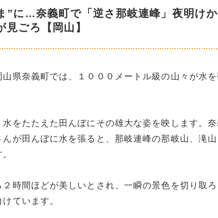
ま”に…奈義町で「逆さ那岐連峰」夜明け
が見ごろ【岡山】
岡山県奈義町では、１０００メートル級の山々が水を
。水をたたえた田んぼにその雄大な姿を映します。奈
さんが田んぼに水を張ると、那岐連峰の那岐山、滝山
す。
ら２時間ほどが美しいとされ、一瞬の景色を切り取ろ
向けています。