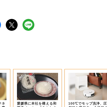
ジネ
愛媛県に本社を構える和
100℃でモップ洗浄、