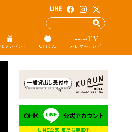
集&プレゼント
OH!くん
ハレマチテレビ