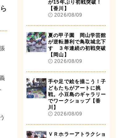
が15年ぶり初戦突破！
から
【香川】
2026/08/09
夏の甲子園 岡山学芸館
が逆転勝利で鳥取城北下
張
す ３年連続の初戦突破
【岡山】
2026/08/09
義
手や足で絵を描こう！子
、
どもたちがアートに挑
戦。小豆島のギャラリー
でワークショップ【香
川】
2026/08/09
う
ＶＲホラーアトラクショ