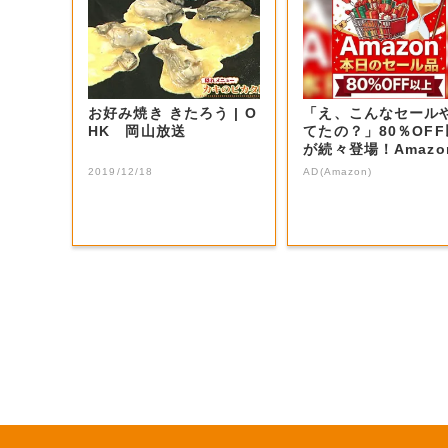
お好み焼き きたろう | O
「え、こんなセール
HK 岡山放送
てたの？」80％OF
が続々登場！Amazo
本気が...
2019/12/18
AD(Amazon)