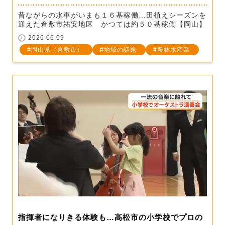
昔ながらの水車がいまも１６基稼働…田植えシーズンを
迎えた倉敷市祐安地区 かつては約５０基稼働【岡山】
2026.06.09
岡山県（倉敷市）
地域の話題
農林水産業
指揮者になりきる体験も…高松市の小学校でプロの