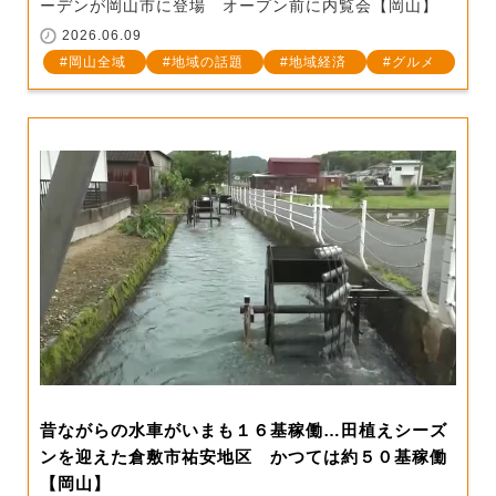
ーデンが岡山市に登場 オープン前に内覧会【岡山】
2026.06.09
岡山全域
地域の話題
地域経済
グルメ
昔ながらの水車がいまも１６基稼働…田植えシーズ
ンを迎えた倉敷市祐安地区 かつては約５０基稼働
【岡山】