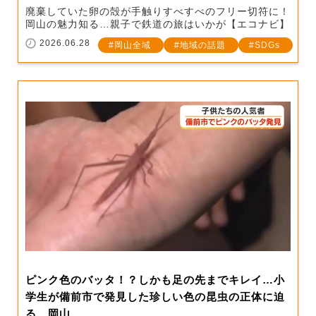
廃棄していた卵の殻が手触りすべすべのフリー切符に！
岡山の魅力知る…親子で鉄道の旅はいかが【エコナビ】
2026.06.28
岡山全域
地域の話題
SDGs
ピンク色のバッタ！？しかも足の先までキレイ…小
学生が備前市で発見した珍しい色の昆虫の正体に迫
る 岡山