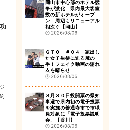
岡山市中心部のホテル競
争が激化 県内最大客室
数の新ホテルがオープ
ン 周辺もリニューアル
功
相次ぐ【岡山】
2026/08/06
ＧＴＯ ＃０４ 家出し
た女子生徒に迫る魔の
手！フェイク動画の濡れ
衣を晴らせ
2026/08/06
ジ
８月３０日投開票の県知
約
事選で県内初の電子投票
を実施の善通寺市で市職
員対象に「電子投票説明
会」【香川】
2026/08/06