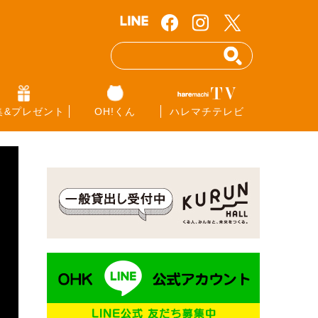
集&プレゼント
OH!くん
ハレマチテレビ