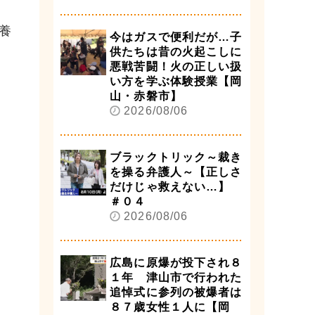
養
今はガスで便利だが…子
供たちは昔の火起こしに
悪戦苦闘！火の正しい扱
い方を学ぶ体験授業【岡
山・赤磐市】
2026/08/06
ブラックトリック～裁き
を操る弁護人～【正しさ
だけじゃ救えない…】
＃０４
2026/08/06
広島に原爆が投下され８
１年 津山市で行われた
追悼式に参列の被爆者は
８７歳女性１人に【岡