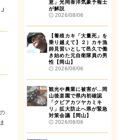
意」光岡香洋気象予報士
ュ」
が解説
2026/08/06
【養殖カキ「大量死」を
乗り越えて】２）カキ漁
師見習いとして邑久で働
き始めた元自衛隊員の男
性【岡山】
2026/08/06
観光や農業に被害が…岡
山後楽園で県内初確認
「クビアカツヤカミキ
リ」拡大防止へ県が緊急
の
対策会議【岡山】
ま
2026/08/06