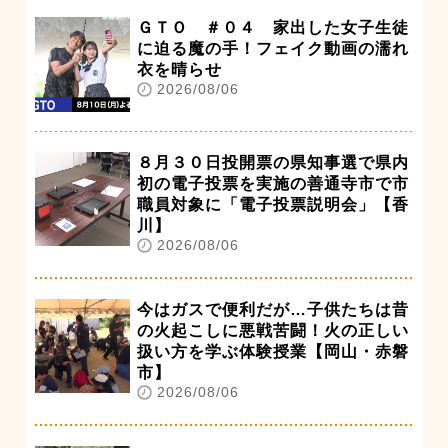
ＧＴＯ ＃０４ 家出した女子生徒
に迫る魔の手！フェイク動画の濡れ
衣を晴らせ
2026/08/06
８月３０日投開票の県知事選で県内
初の電子投票を実施の善通寺市で市
職員対象に「電子投票説明会」【香
川】
2026/08/06
今はガスで便利だが…子供たちは昔
の火起こしに悪戦苦闘！火の正しい
扱い方を学ぶ体験授業【岡山・赤磐
市】
2026/08/06