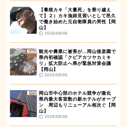
【養殖カキ「大量死」を乗り越え
て】２）カキ漁師見習いとして邑久
で働き始めた元自衛隊員の男性【岡
山】
2026/08/06
観光や農業に被害が…岡山後楽園で
県内初確認「クビアカツヤカミキ
リ」拡大防止へ県が緊急対策会議
【岡山】
2026/08/06
岡山市中心部のホテル競争が激化
県内最大客室数の新ホテルがオープ
ン 周辺もリニューアル相次ぐ【岡
山】
2026/08/06