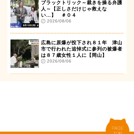
ブラックトリック～裁きを操る弁護
人～【正しさだけじゃ救えな
い…】 ＃０４
2026/08/06
広島に原爆が投下され８１年 津山
市で行われた追悼式に参列の被爆者
は８７歳女性１人に【岡山】
2026/08/06