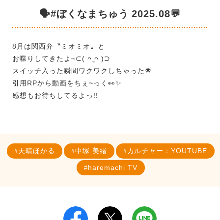
🗣#ぼくなまちゅう 2025.08💬
8月は関西弁〝ミオミオ〟と
お喋りしてきたよ~⊂( ᴖ ̫ᴖ )⊃
スイッチ入った瞬間ワクワクしちゃった🌟
引用RPから動画をちぇ~っく👀✨
感想もお待ちしてるよっ!!
天晴ほかる
中塚 美緒
カルチャー：YOUTUBE
haremachi TV