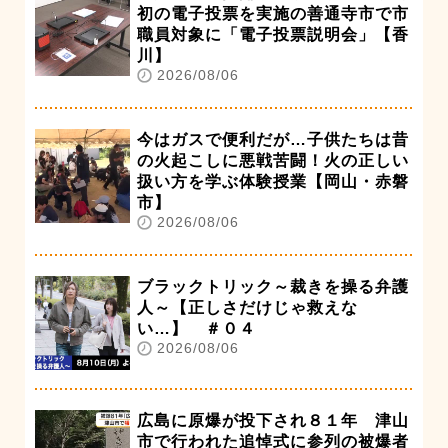
初の電子投票を実施の善通寺市で市
職員対象に「電子投票説明会」【香
川】
2026/08/06
今はガスで便利だが…子供たちは昔
の火起こしに悪戦苦闘！火の正しい
扱い方を学ぶ体験授業【岡山・赤磐
市】
2026/08/06
ブラックトリック～裁きを操る弁護
人～【正しさだけじゃ救えな
い…】 ＃０４
2026/08/06
広島に原爆が投下され８１年 津山
市で行われた追悼式に参列の被爆者