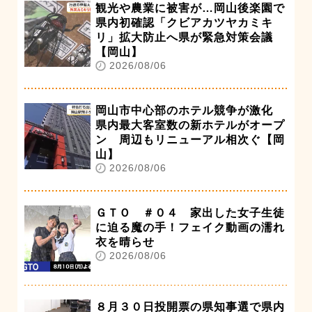
観光や農業に被害が…岡山後楽園で
県内初確認「クビアカツヤカミキ
リ」拡大防止へ県が緊急対策会議
【岡山】
2026/08/06
岡山市中心部のホテル競争が激化
県内最大客室数の新ホテルがオープ
ン 周辺もリニューアル相次ぐ【岡
山】
2026/08/06
ＧＴＯ ＃０４ 家出した女子生徒
に迫る魔の手！フェイク動画の濡れ
衣を晴らせ
2026/08/06
８月３０日投開票の県知事選で県内