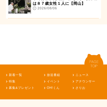
は８７歳女性１人に【岡山】
2026/08/06
新着一覧
放送番組
ニュース
特集
イベント
アナウンサー
募集&プレゼント
OH!くん
さりお