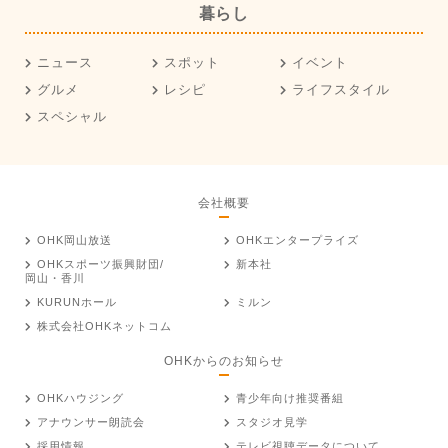
暮らし
ニュース
スポット
イベント
グルメ
レシピ
ライフスタイル
スペシャル
会社概要
OHK岡山放送
OHKエンタープライズ
OHKスポーツ振興財団/
新本社
岡山・香川
KURUNホール
ミルン
株式会社OHKネットコム
OHKからのお知らせ
OHKハウジング
青少年向け推奨番組
アナウンサー朗読会
スタジオ見学
採用情報
テレビ視聴データについて