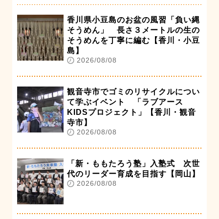
香川県小豆島のお盆の風習「負い縄
そうめん」 長さ３メートルの生の
そうめんを丁寧に編む【香川・小豆
島】
2026/08/08
観音寺市でゴミのリサイクルについ
て学ぶイベント 「ラブアース
KIDSプロジェクト」【香川・観音
寺市】
2026/08/08
「新・ももたろう塾」入塾式 次世
代のリーダー育成を目指す【岡山】
2026/08/08