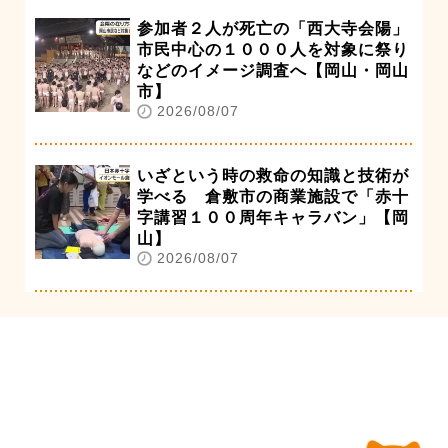
参加者２人が死亡の「西大寺会陽」
市民中心の１０００人を対象に祭り
などのイメージ調査へ【岡山・岡山
市】
2026/08/07
いざという時の救命の知識と技術が
学べる 倉敷市の商業施設で「赤十
字講習１００周年キャラバン」【岡
山】
2026/08/07