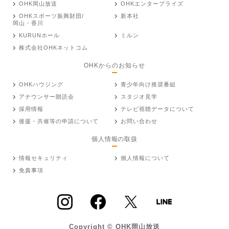
OHK岡山放送
OHKエンタープライズ
OHKスポーツ振興財団/
新本社
岡山・香川
KURUNホール
ミルン
株式会社OHKネットコム
OHKからのお知らせ
OHKハウジング
青少年向け推奨番組
アナウンサー朗読会
スタジオ見学
採用情報
テレビ視聴データについて
後援・共催等の申請について
お問い合わせ
個人情報の取扱
情報セキュリティ
個人情報について
免責事項
Copyright © OHK岡山放送