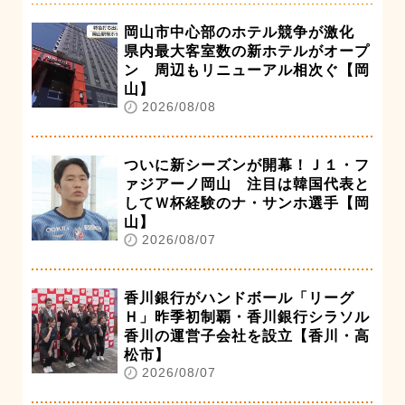
岡山市中心部のホテル競争が激化
県内最大客室数の新ホテルがオープ
ン 周辺もリニューアル相次ぐ【岡
山】
2026/08/08
ついに新シーズンが開幕！Ｊ１・フ
ァジアーノ岡山 注目は韓国代表と
してＷ杯経験のナ・サンホ選手【岡
山】
2026/08/07
香川銀行がハンドボール「リーグ
Ｈ」昨季初制覇・香川銀行シラソル
香川の運営子会社を設立【香川・高
松市】
2026/08/07