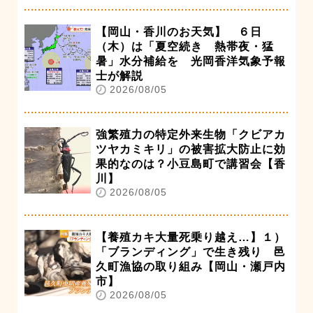
【岡山・香川のお天気】 ６日
（木）は「夏空続き 熱帯夜・猛
暑」水分補給を 光岡香洋気象予報
士が解説
2026/08/05
強繁殖力の特定外来生物「クビアカ
ツヤカミキリ」の被害拡大防止に効
果的なのは？小豆島町で講習会【香
川】
2026/08/05
【養殖カキ大量死乗り越え…】１）
「ブランディング」で生き残り 邑
久町漁協の取り組み【岡山・瀬戸内
市】
2026/08/05