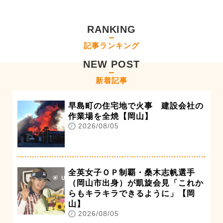
RANKING
記事ランキング
NEW POST
新着記事
早島町の住宅地で火事 建設会社の
作業場を全焼【岡山】
2026/08/05
全英女子ＯＰ制覇・桑木志帆選手
（岡山市出身）が凱旋会見「これか
らもキラキラできるように」【岡
山】
2026/08/05