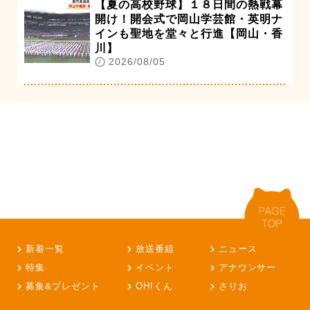
【夏の高校野球】１８日間の熱戦幕
開け！開会式で岡山学芸館・英明ナ
インも聖地を堂々と行進【岡山・香
川】
2026/08/05
新着一覧
放送番組
ニュース
特集
イベント
アナウンサー
募集&プレゼント
OH!くん
さりお