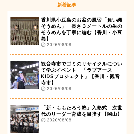
新着記事
香川県小豆島のお盆の風習「負い縄
そうめん」 長さ３メートルの生の
そうめんを丁寧に編む【香川・小豆
島】
2026/08/08
観音寺市でゴミのリサイクルについ
て学ぶイベント 「ラブアース
KIDSプロジェクト」【香川・観音
寺市】
2026/08/08
「新・ももたろう塾」入塾式 次世
代のリーダー育成を目指す【岡山】
2026/08/08