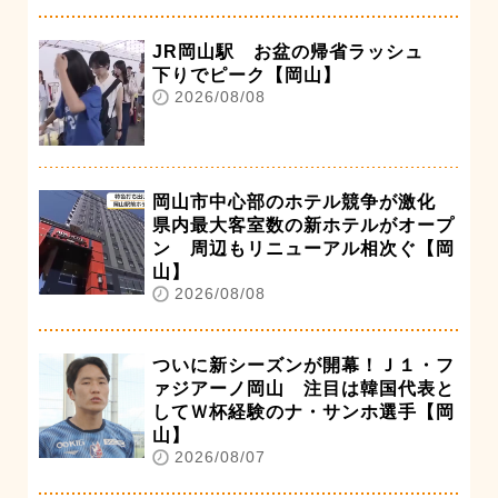
JR岡山駅 お盆の帰省ラッシュ
下りでピーク【岡山】
2026/08/08
岡山市中心部のホテル競争が激化
県内最大客室数の新ホテルがオープ
ン 周辺もリニューアル相次ぐ【岡
山】
2026/08/08
ついに新シーズンが開幕！Ｊ１・フ
ァジアーノ岡山 注目は韓国代表と
してＷ杯経験のナ・サンホ選手【岡
山】
2026/08/07