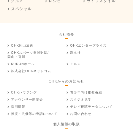
グルメ
レシピ
ライフスタイル
スペシャル
会社概要
OHK岡山放送
OHKエンタープライズ
OHKスポーツ振興財団/
新本社
岡山・香川
KURUNホール
ミルン
株式会社OHKネットコム
OHKからのお知らせ
OHKハウジング
青少年向け推奨番組
アナウンサー朗読会
スタジオ見学
採用情報
テレビ視聴データについて
後援・共催等の申請について
お問い合わせ
個人情報の取扱