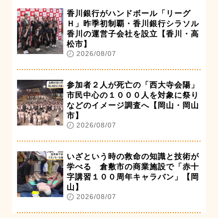
香川銀行がハンドボール「リーグ
Ｈ」昨季初制覇・香川銀行シラソル
香川の運営子会社を設立【香川・高
松市】
2026/08/07
参加者２人が死亡の「西大寺会陽」
市民中心の１０００人を対象に祭り
などのイメージ調査へ【岡山・岡山
市】
2026/08/07
いざという時の救命の知識と技術が
学べる 倉敷市の商業施設で「赤十
字講習１００周年キャラバン」【岡
山】
2026/08/07