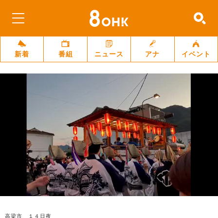
新着
番組
ニュース
アナ
イベント
高梁市 １４日夜