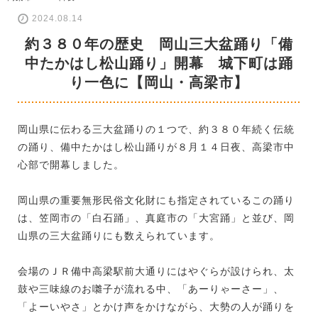
2024.08.14
約３８０年の歴史 岡山三大盆踊り「備
中たかはし松山踊り」開幕 城下町は踊
り一色に【岡山・高梁市】
岡山県に伝わる三大盆踊りの１つで、約３８０年続く伝統
の踊り、備中たかはし松山踊りが８月１４日夜、高梁市中
心部で開幕しました。
岡山県の重要無形民俗文化財にも指定されているこの踊り
は、笠岡市の「白石踊」、真庭市の「大宮踊」と並び、岡
山県の三大盆踊りにも数えられています。
会場のＪＲ備中高梁駅前大通りにはやぐらが設けられ、太
鼓や三味線のお囃子が流れる中、「あーりゃーさー」、
「よーいやさ」とかけ声をかけながら、大勢の人が踊りを