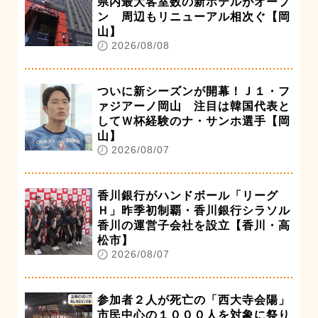
県内最大客室数の新ホテルがオープ
ン 周辺もリニューアル相次ぐ【岡
山】
2026/08/08
ついに新シーズンが開幕！Ｊ１・フ
ァジアーノ岡山 注目は韓国代表と
してＷ杯経験のナ・サンホ選手【岡
山】
2026/08/07
香川銀行がハンドボール「リーグ
Ｈ」昨季初制覇・香川銀行シラソル
香川の運営子会社を設立【香川・高
松市】
2026/08/07
参加者２人が死亡の「西大寺会陽」
市民中心の１０００人を対象に祭り