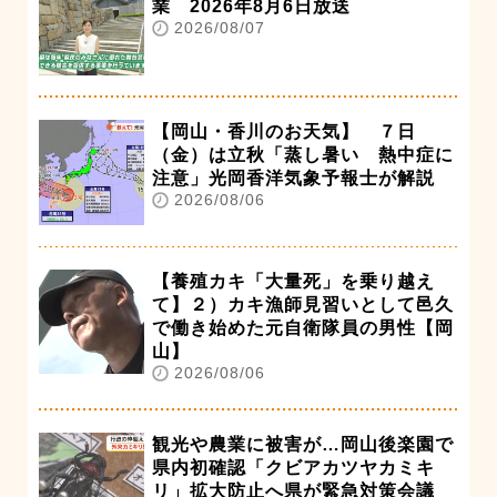
業 2026年8月6日放送
2026/08/07
【岡山・香川のお天気】 ７日
（金）は立秋「蒸し暑い 熱中症に
注意」光岡香洋気象予報士が解説
2026/08/06
【養殖カキ「大量死」を乗り越え
て】２）カキ漁師見習いとして邑久
で働き始めた元自衛隊員の男性【岡
山】
2026/08/06
観光や農業に被害が…岡山後楽園で
県内初確認「クビアカツヤカミキ
リ」拡大防止へ県が緊急対策会議