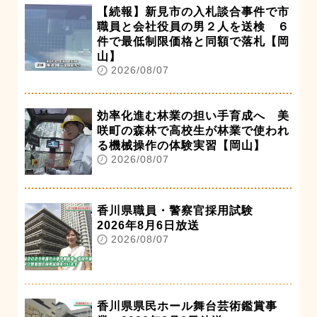
【続報】新見市の入札談合事件で市
職員と会社役員の男２人を送検 ６
件で最低制限価格と同額で落札【岡
山】
2026/08/07
効率化進む林業の担い手育成へ 美
咲町の森林で高校生が林業で使われ
る機械操作の体験実習【岡山】
2026/08/07
香川県職員・警察官採用試験
2026年8月6日放送
2026/08/07
香川県県民ホール舞台芸術鑑賞事