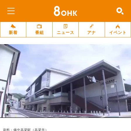
新着
番組
ニュース
アナ
イベント
資料：備中高梁駅（高梁市）