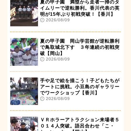
夏の甲子園 満塁から走者一掃のタ
イムリーで逆転勝利。香川代表の英
明が15年ぶり初戦突破！【香川】
2026/08/09
夏の甲子園 岡山学芸館が逆転勝利
で鳥取城北下す ３年連続の初戦突
破【岡山】
2026/08/09
手や足で絵を描こう！子どもたちが
アートに挑戦。小豆島のギャラリー
でワークショップ【香川】
2026/08/09
ＶＲホラーアトラクション来場者５
０１４人突破。語呂合わせ「こ・